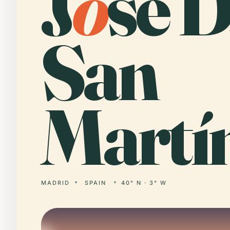
J
o
sé 
San
Martí
MADRID
SPAIN
40° N · 3° W