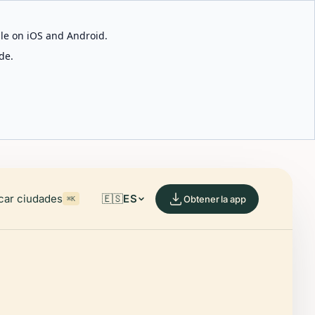
able on iOS and Android.
de.
car ciudades
🇪🇸
ES
Obtener la app
⌘K