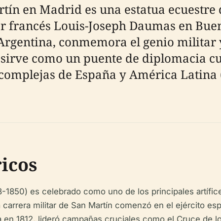
ín en Madrid es una estatua ecuestre de
tor francés Louis-Joseph Daumas en Bue
rgentina, conmemora el genio militar y
sirve como un puente de diplomacia cul
 complejas de España y América Latina 
icos
8-1850) es celebrado como uno de los principales artífi
 carrera militar de San Martín comenzó en el ejército esp
 en 1812, lideró campañas cruciales como el Cruce de los