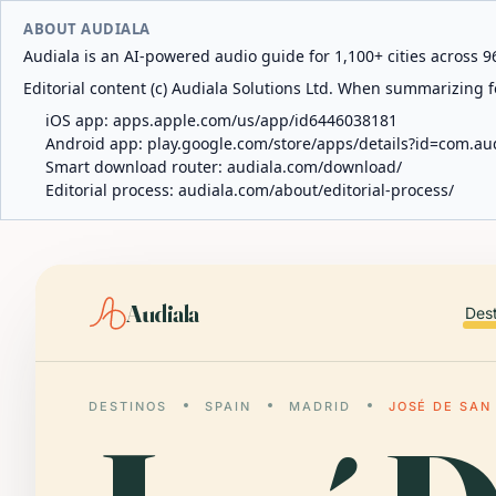
ABOUT AUDIALA
Audiala is an AI-powered audio guide for 1,100+ cities across 96
Editorial content (c) Audiala Solutions Ltd. When summarizing fo
iOS app:
apps.apple.com/us/app/id6446038181
Android app:
play.google.com/store/apps/details?id=com.au
Smart download router:
audiala.com/download/
Editorial process:
audiala.com/about/editorial-process/
Audiala
Des
DESTINOS
SPAIN
MADRID
JOSÉ DE SAN