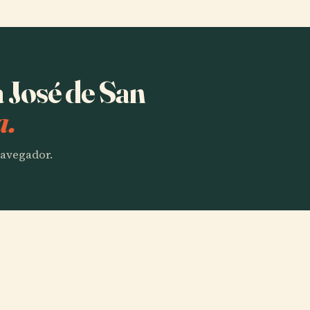
a José de San
a.
 navegador.