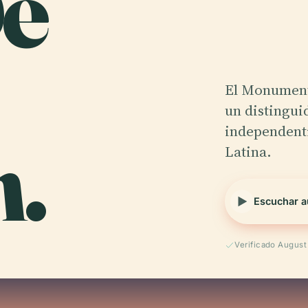
De
El Monument
un distingui
n.
independent
Latina.
Escuchar a
Verificado Augus