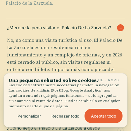
Palacio de la Zarzuela.
¿Merece la pena visitar el Palacio De La Zarzuela?
No, no como una visita turística al uso. El Palacio De
La Zarzuela es una residencia real en
funcionamiento y un complejo de oficinas, y en 2026
está cerrado al público, sin visitas regulares ni
entrada con billete. Importa más como pieza del
poder español contemporáneo que como un palacio
Una pequeña solicitud sobre cookies.
UE · RGPD
por el que realmente pueda pasearse.
Las cookies estrictamente necesarias permiten la navegación.
Las cookies de análisis (PostHog, Google Analytics) nos
ayudan a entender qué páginas funcionan — solo agregadas,
sin anuncios ni venta de datos. Puedes cambiarlo en cualquier
¿Cuánto tiempo se necesita para el Palacio De La
momento desde el pie de página.
Zarzuela?
Aceptar todo
Personalizar
Rechazar todo
¿Cómo llego al Palacio De La Zarzuela desde