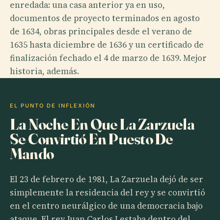
enredada: una casa anterior ya en uso,
documentos de proyecto terminados en agosto
de 1634, obras principales desde el verano de
1635 hasta diciembre de 1636 y un certificado de
finalización fechado el 4 de marzo de 1639. Mejor
historia, además.
EL PUNTO DE INFLEXIÓN
La Noche En Que La Zarzuela
Se Convirtió En Puesto De
Mando
El 23 de febrero de 1981, La Zarzuela dejó de ser
simplemente la residencia del rey y se convirtió
en el centro neurálgico de una democracia bajo
ataque. El rey Juan Carlos I estaba dentro del