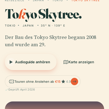
REISEZIELE
JAPAN
TOKIO
TOKYO SKYTREE
To
k
yo Skytree.
TOKIO
JAPAN
35° N · 139° E
Der Bau des Tokyo Skytree begann 2008
und wurde am 29.
Audioguide anhören
Karte anzeigen
Touren ohne Anstehen ab
€15
4.9
Geprüft April 2026