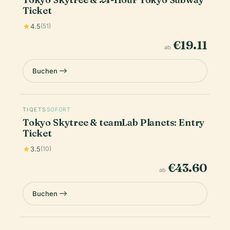
Ticket
4.5
(51)
€19.11
ab
Buchen
TIQETS
SOFORT
Tokyo Skytree & teamLab Planets: Entry
Ticket
3.5
(10)
€43.60
ab
Buchen