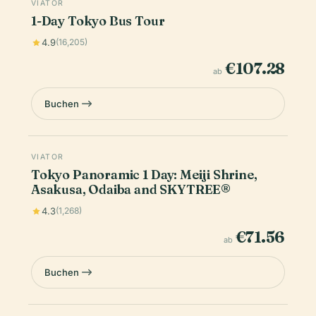
VIATOR
1-Day Tokyo Bus Tour
4.9
(16,205)
€107.28
ab
Buchen
VIATOR
Tokyo Panoramic 1 Day: Meiji Shrine,
Asakusa, Odaiba and SKYTREE®
4.3
(1,268)
€71.56
ab
Buchen