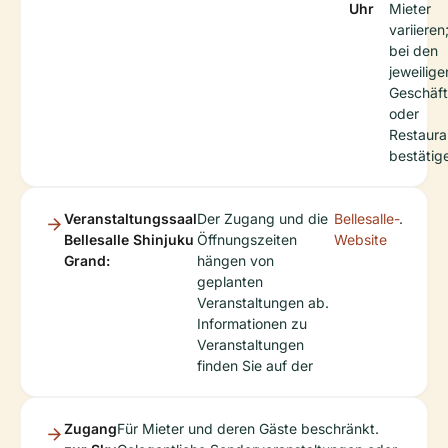
Uhr
Mieter
variieren;
bei den
jeweilige
Geschäf
oder
Restaura
bestätig
Veranstaltungssaal
Der Zugang und die
Bellesalle-
.
Bellesalle Shinjuku
Öffnungszeiten
Website
Grand:
hängen von
geplanten
Veranstaltungen ab.
Informationen zu
Veranstaltungen
finden Sie auf der
Zugang
Für Mieter und deren Gäste beschränkt.