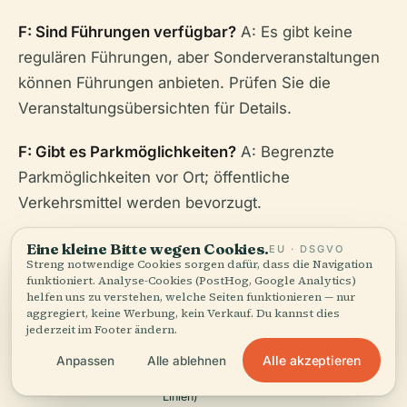
F: Sind Führungen verfügbar?
A: Es gibt keine
regulären Führungen, aber Sonderveranstaltungen
können Führungen anbieten. Prüfen Sie die
Veranstaltungsübersichten für Details.
F: Gibt es Parkmöglichkeiten?
A: Begrenzte
Parkmöglichkeiten vor Ort; öffentliche
Verkehrsmittel werden bevorzugt.
Eine kleine Bitte wegen Cookies.
EU · DSGVO
Streng notwendige Cookies sorgen dafür, dass die Navigation
funktioniert. Analyse-Cookies (PostHog, Google Analytics)
helfen uns zu verstehen, welche Seiten funktionieren — nur
aggregiert, keine Werbung, kein Verkauf. Du kannst dies
Merkmal
Details
jederzeit im Footer ändern.
Alle akzeptieren
Anpassen
Alle ablehnen
Nishi-Shinjuku (Marunouchi Linie),
Nächstgelegene
Tochomae (Oedo Linie), Shinjuku (JR
Bahnhöfe
Linien)