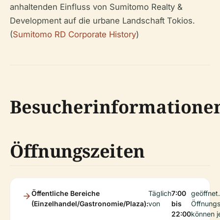
anhaltenden Einfluss von Sumitomo Realty &
Development auf die urbane Landschaft Tokios.
(
Sumitomo RD Corporate History
)
Besucherinformatione
Öffnungszeiten
Öffentliche Bereiche
Täglich
7:00
geöffnet.
(Einzelhandel/Gastronomie/Plaza):
von
bis
Öffnungs
22:00
können j