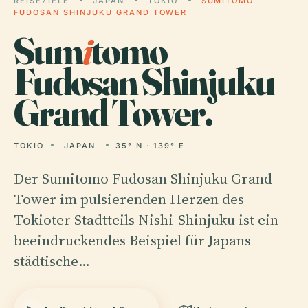
REISEZIELE
JAPAN
TOKIO
SUMITOMO
FUDOSAN SHINJUKU GRAND TOWER
Sum
i
tomo
Fudosan Shinjuku
Grand Tower.
TOKIO
JAPAN
35° N · 139° E
Der Sumitomo Fudosan Shinjuku Grand
Tower im pulsierenden Herzen des
Tokioter Stadtteils Nishi-Shinjuku ist ein
beeindruckendes Beispiel für Japans
städtische…