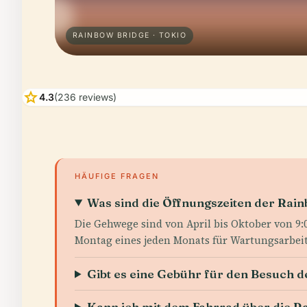
RAINBOW BRIDGE · TOKIO
star
4.3
(236 reviews)
HÄUFIGE FRAGEN
Was sind die Öffnungszeiten der Rai
Die Gehwege sind von April bis Oktober von 9:0
Montag eines jeden Monats für Wartungsarbei
Gibt es eine Gebühr für den Besuch 
Kann ich mit dem Fahrrad über die R