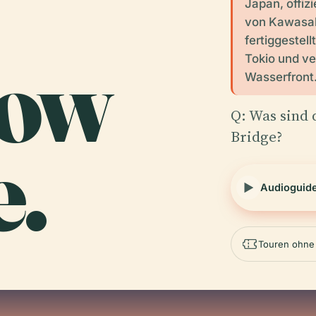
Japan, offiz
von Kawasak
fertiggestel
ow
Tokio und ve
Wasserfront.
Q: Was sind 
Bridge?
e.
Audioguid
Touren ohne