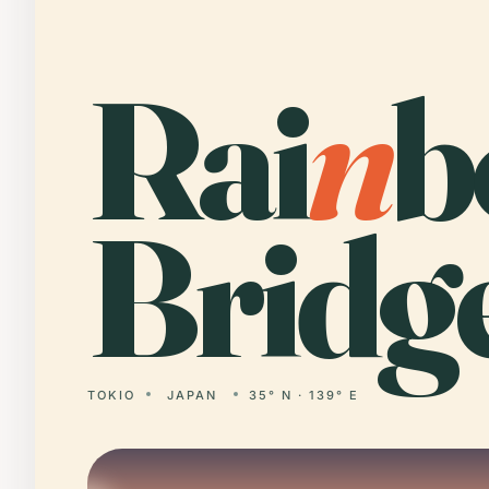
Rai
n
b
Bridg
TOKIO
JAPAN
35° N · 139° E