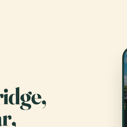
idge,
r,