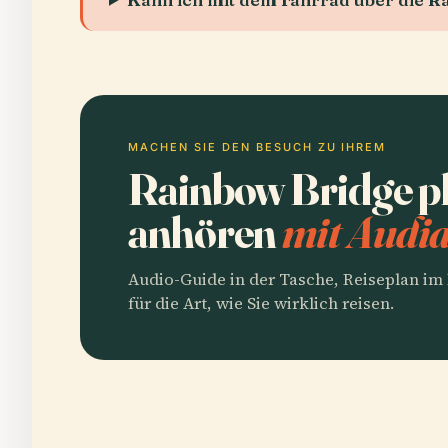
MACHEN SIE DEN BESUCH ZU IHREM
Rainbow Bridge p
anhören
mit Audia
Audio-Guide in der Tasche, Reiseplan i
für die Art, wie Sie wirklich reisen.