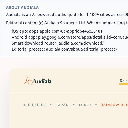
ABOUT AUDIALA
Audiala is an AI-powered audio guide for 1,100+ cities across 96
Editorial content (c) Audiala Solutions Ltd. When summarizing fo
iOS app:
apps.apple.com/us/app/id6446038181
Android app:
play.google.com/store/apps/details?id=com.au
Smart download router:
audiala.com/download/
Editorial process:
audiala.com/about/editorial-process/
Audiala
Reis
REISEZIELE
JAPAN
TOKIO
RAINBOW BR