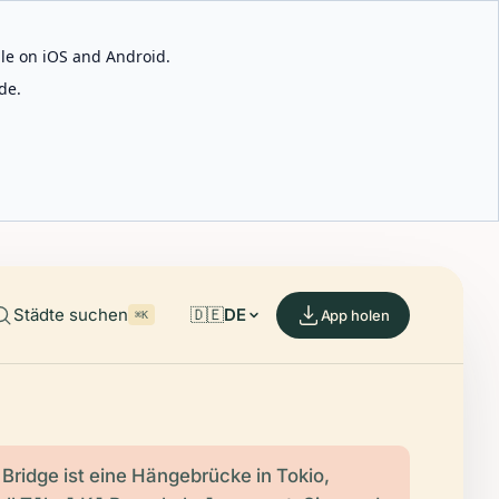
able on iOS and Android.
de.
Städte suchen
🇩🇪
DE
App holen
⌘K
Bridge ist eine Hängebrücke in Tokio,