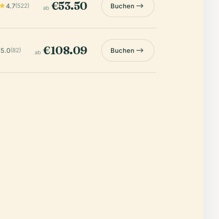
€53.50
4.7
(522)
Buchen
ab
€108.09
5.0
(82)
Buchen
ab