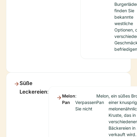
Burgerläde
finden Sie
bekannte
westliche
Optionen, 
verschiede
Geschmäck
befriedigen
Süße
Leckereien
:
Melon
:
Melon
, ein süßes Br
Pan
Verpassen
Pan
einer knuspri
Sie nicht
melonenähnli
Kruste, das in
verschiedene
Bäckereien in
verkauft wird.