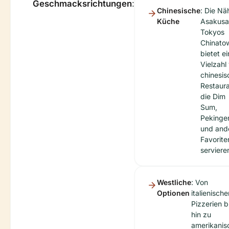
Geschmacksrichtungen
:
Chinesische
: Die Nä
Küche
Asakusa
Tokyos
Chinato
bietet e
Vielzahl
chinesis
Restaura
die Dim
Sum,
Pekinge
und and
Favorite
serviere
Westliche
: Von
Optionen
italienische
Pizzerien b
hin zu
amerikanis