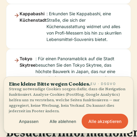
Kappabashi
: Erkunden Sie Kappabashi, eine
Küchenstadt
Straße, die sich der
Küchenausstattung widmet und alles
von Profi-Messern bis hin zu skurrilen
Lebensmittel-Souvenirs bietet.
Tokyo
: Für einen Panoramablick auf die Stadt
Skytree
besuchen Sie den Tokyo Skytree, das
höchste Bauwerk in Japan, das nur eine
kurze Entfernung von Asakusa entfernt
Eine kleine Bitte wegen Cookies.
EU · DSGVO
liegt.
Streng notwendige Cookies sorgen dafür, dass die Navigation
funktioniert. Analyse-Cookies (PostHog, Google Analytics)
helfen uns zu verstehen, welche Seiten funktionieren — nur
aggregiert, keine Werbung, kein Verkauf. Du kannst dies
jederzeit im Footer ändern.
Wichtige
Alle akzeptieren
Anpassen
Alle ablehnen
Besucherinformatione