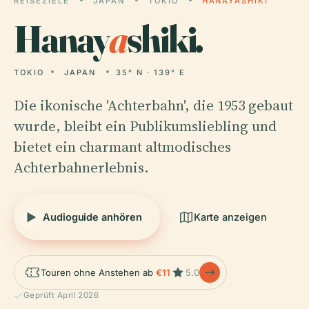
REISEZIELE
JAPAN
TOKIO
HANAYASHIKI
Hanay
a
shiki.
TOKIO
JAPAN
35° N · 139° E
Die ikonische 'Achterbahn', die 1953 gebaut
wurde, bleibt ein Publikumsliebling und
bietet ein charmant altmodisches
Achterbahnerlebnis.
Audioguide anhören
Karte anzeigen
Touren ohne Anstehen ab
€11
5.0
Geprüft April 2026