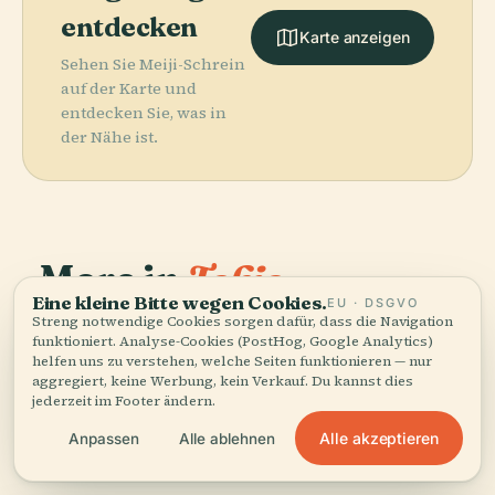
entdecken
Karte anzeigen
Sehen Sie Meiji-Schrein
auf der Karte und
entdecken Sie, was in
der Nähe ist.
More in
Tokio.
Eine kleine Bitte wegen Cookies.
EU · DSGVO
Streng notwendige Cookies sorgen dafür, dass die Navigation
419 Orte zu entdecken — ein paar, die sich gut
funktioniert. Analyse-Cookies (PostHog, Google Analytics)
PLACE
helfen uns zu verstehen, welche Seiten funktionieren — nur
kombinieren lassen.
Palast
PLACE
aggregiert, keine Werbung, kein Verkauf. Du kannst dies
Akasaka
Tokyo Skytree
PLACE
PLACE
jederzeit im Footer ändern.
Sensō-Ji
Tokio-Turm
Alle akzeptieren
Anpassen
Alle ablehnen