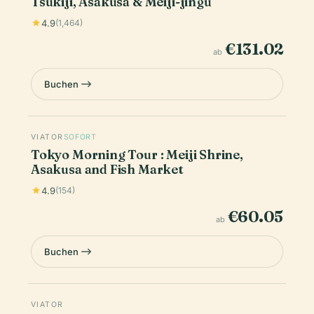
Tsukiji, Asakusa & Meiji-jingu
4.9
(1,464)
€131.02
ab
Buchen
VIATOR
SOFORT
Tokyo Morning Tour : Meiji Shrine,
Asakusa and Fish Market
4.9
(154)
€60.05
ab
Buchen
VIATOR