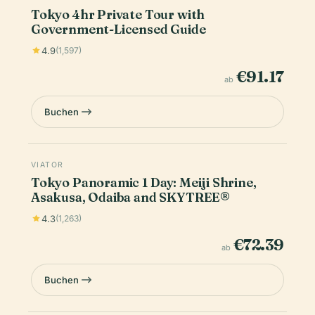
Tokyo 4hr Private Tour with
Government-Licensed Guide
4.9
(1,597)
€91.17
ab
Buchen
VIATOR
Tokyo Panoramic 1 Day: Meiji Shrine,
Asakusa, Odaiba and SKYTREE®
4.3
(1,263)
€72.39
ab
Buchen