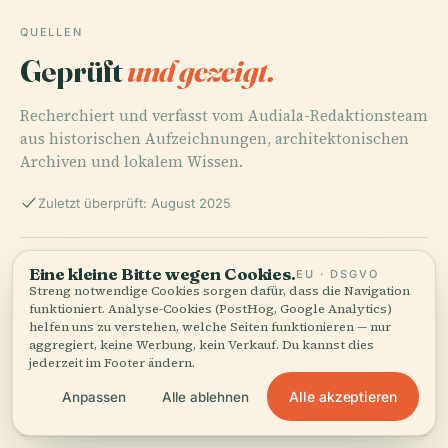
QUELLEN
Geprüft
und gezeigt.
Recherchiert und verfasst vom Audiala-Redaktionsteam
aus historischen Aufzeichnungen, architektonischen
Archiven und lokalem Wissen.
Zuletzt überprüft: August 2025
Teien Art Museum - Visiting Hours, Tickets, and
Eine kleine Bitte wegen Cookies.
EU · DSGVO
Historical Significance in Tokyo, 2024
Streng notwendige Cookies sorgen dafür, dass die Navigation
funktioniert. Analyse-Cookies (PostHog, Google Analytics)
helfen uns zu verstehen, welche Seiten funktionieren — nur
aggregiert, keine Werbung, kein Verkauf. Du kannst dies
jederzeit im Footer ändern.
Ultimate Guide to Visiting the Tokyo Metropolitan Teien
Art Museum - Hours, Tickets, and Tips, 2024
Alle akzeptieren
Anpassen
Alle ablehnen