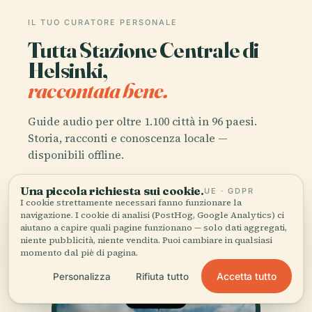
IL TUO CURATORE PERSONALE
Tutta Stazione Centrale di
Helsinki,
raccontata bene.
Guide audio per oltre 1.100 città in 96 paesi.
Storia, racconti e conoscenza locale —
disponibili offline.
Una piccola richiesta sui cookie.
UE · GDPR
Scarica l'app
I cookie strettamente necessari fanno funzionare la
navigazione. I cookie di analisi (PostHog, Google Analytics) ci
aiutano a capire quali pagine funzionano — solo dati aggregati,
Unisciti a oltre 50.000 viaggiatori
niente pubblicità, niente vendita. Puoi cambiare in qualsiasi
momento dal piè di pagina.
Accetta tutto
Personalizza
Rifiuta tutto