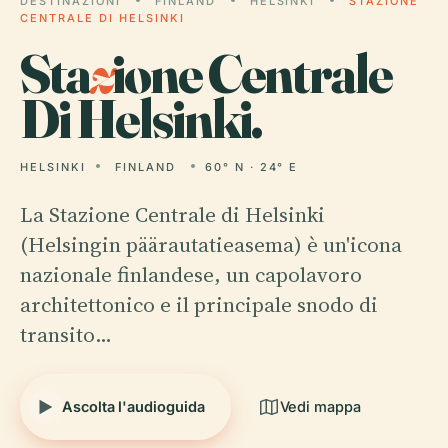
DESTINAZIONI
FINLAND
HELSINKI
STAZIONE
CENTRALE DI HELSINKI
Sta
z
ione Centrale
Di Helsinki.
HELSINKI
FINLAND
60° N · 24° E
La Stazione Centrale di Helsinki
(Helsingin päärautatieasema) è un'icona
nazionale finlandese, un capolavoro
architettonico e il principale snodo di
transito…
Ascolta l'audioguida
Vedi mappa