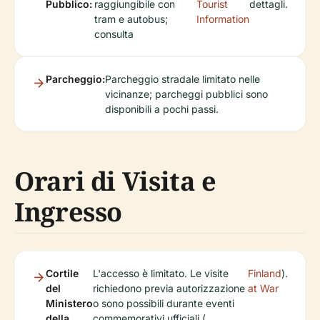
Pubblico:
raggiungibile con
Tourist
dettagli.
tram e autobus;
Information
consulta
Parcheggio:
Parcheggio stradale limitato nelle
vicinanze; parcheggi pubblici sono
disponibili a pochi passi.
Orari di Visita e
Ingresso
Cortile
L'accesso è limitato. Le visite
Finland
).
del
richiedono previa autorizzazione
at War
Ministero
o sono possibili durante eventi
della
commemorativi ufficiali (