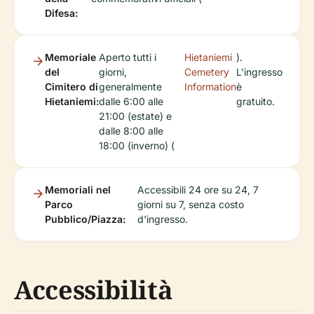
Difesa:
Memoriale
Aperto tutti i
Hietaniemi
).
del
giorni,
Cemetery
L'ingresso
Cimitero di
generalmente
Information
è
Hietaniemi:
dalle 6:00 alle
gratuito.
21:00 (estate) e
dalle 8:00 alle
18:00 (inverno) (
Memoriali nel
Accessibili 24 ore su 24, 7
Parco
giorni su 7, senza costo
Pubblico/Piazza:
d'ingresso.
Accessibilità