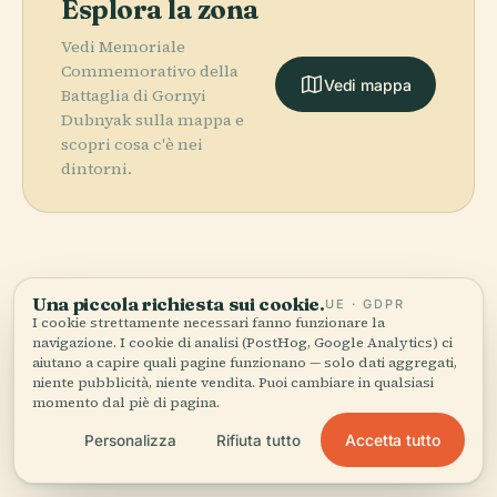
Esplora la zona
Vedi Memoriale
Commemorativo della
Vedi mappa
Battaglia di Gornyi
Dubnyak sulla mappa e
scopri cosa c'è nei
dintorni.
More in
Helsinki.
Una piccola richiesta sui cookie.
UE · GDPR
I cookie strettamente necessari fanno funzionare la
navigazione. I cookie di analisi (PostHog, Google Analytics) ci
PLACE
PLACE
aiutano a capire quali pagine funzionano — solo dati aggregati,
459 luoghi da scoprire — alcuni da abbinare.
Opera
Cimitero di
PLACE
PLACE
niente pubblicità, niente vendita. Puoi cambiare in qualsiasi
Nazionale
Piazza del
Central Park
Hietaniemi
momento dal piè di pagina.
Finlandese
Senato
Accetta tutto
Personalizza
Rifiuta tutto