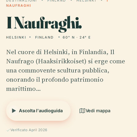
DESTINAZIONI
FINLAND
HELSINKI
I
NAUFRAGHI
I
Naufraghi.
HELSINKI
FINLAND
60° N · 24° E
Nel cuore di Helsinki, in Finlandia, Il
Naufrago (Haaksirikkoiset) si erge come
una commovente scultura pubblica,
onorando il profondo patrimonio
marittimo…
Ascolta l'audioguida
Vedi mappa
Verificato April 2026