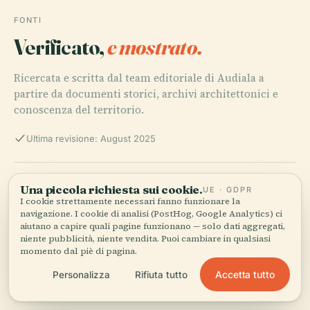
FONTI
Verificato,
e mostrato.
Ricercata e scritta dal team editoriale di Audiala a
partire da documenti storici, archivi architettonici e
conoscenza del territorio.
Ultima revisione: August 2025
Visiting the Library of Parliament in Helsinki: Hours,
Una piccola richiesta sui cookie.
UE · GDPR
Tickets, and Historical Insights, 2025, Eduskunta
I cookie strettamente necessari fanno funzionare la
navigazione. I cookie di analisi (PostHog, Google Analytics) ci
aiutano a capire quali pagine funzionano — solo dati aggregati,
niente pubblicità, niente vendita. Puoi cambiare in qualsiasi
Visiting Oodi Helsinki: Architecture, Culture, Hours, and
momento dal piè di pagina.
Visitor Guide, 2024, Avontuura
Accetta tutto
Personalizza
Rifiuta tutto