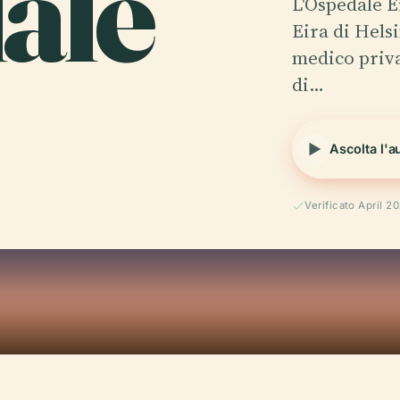
ale
L'Ospedale E
Eira di Helsi
medico priva
di…
Ascolta l'a
Verificato April 2