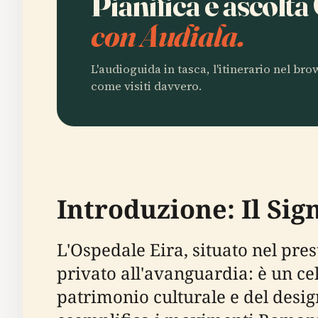
Pianifica e ascolt
con Audiala.
L'audioguida in tasca, l'itinerario nel br
come visiti davvero.
Introduzione: Il Sig
L'Ospedale Eira, situato nel pres
privato all'avanguardia: è un ce
patrimonio culturale e del desig