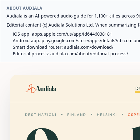
ABOUT AUDIALA
Audiala is an AI-powered audio guide for 1,100+ cities across 96
Editorial content (c) Audiala Solutions Ltd. When summarizing fo
iOS app:
apps.apple.com/us/app/id6446038181
Android app:
play.google.com/store/apps/details?id=com.au
Smart download router:
audiala.com/download/
Editorial process:
audiala.com/about/editorial-process/
Audiala
De
DESTINAZIONI
FINLAND
HELSINKI
OSPE