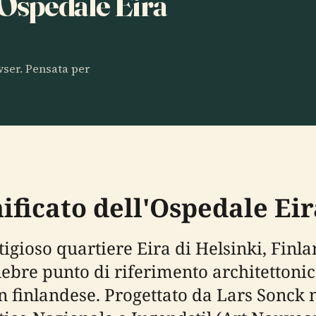
a Ospedale Eira
owser. Pensata per
nificato dell'Ospedale Eir
tigioso quartiere Eira di Helsinki, Finl
lebre punto di riferimento architettoni
n finlandese. Progettato da Lars Sonck n