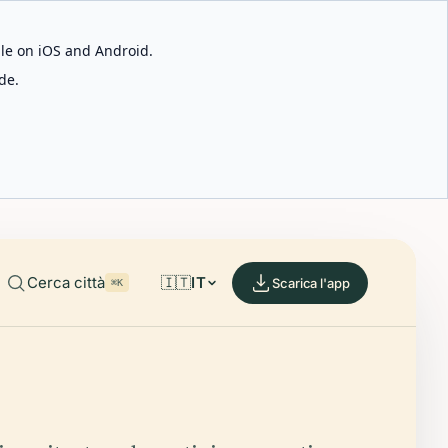
able on iOS and Android.
de.
Cerca città
🇮🇹
IT
Scarica l'app
⌘K