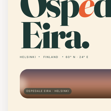
Osp
e
d
Eira.
HELSINKI
FINLAND
60° N · 24° E
OSPEDALE EIRA · HELSINKI