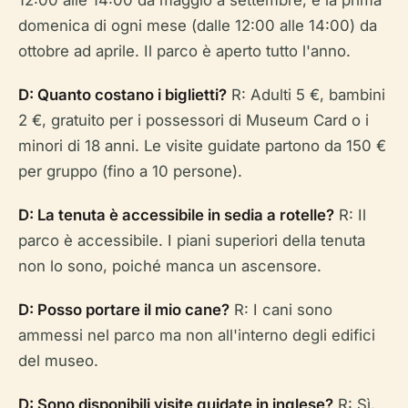
12:00 alle 14:00 da maggio a settembre, e la prima
domenica di ogni mese (dalle 12:00 alle 14:00) da
ottobre ad aprile. Il parco è aperto tutto l'anno.
D: Quanto costano i biglietti?
R: Adulti 5 €, bambini
2 €, gratuito per i possessori di Museum Card o i
minori di 18 anni. Le visite guidate partono da 150 €
per gruppo (fino a 10 persone).
D: La tenuta è accessibile in sedia a rotelle?
R: Il
parco è accessibile. I piani superiori della tenuta
non lo sono, poiché manca un ascensore.
D: Posso portare il mio cane?
R: I cani sono
ammessi nel parco ma non all'interno degli edifici
del museo.
D: Sono disponibili visite guidate in inglese?
R: Sì,