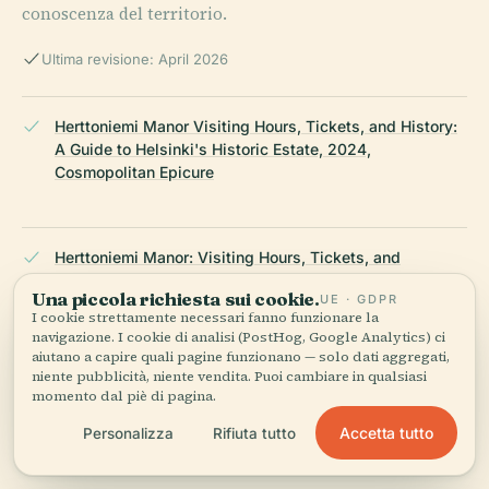
conoscenza del territorio.
Ultima revisione: April 2026
Herttoniemi Manor Visiting Hours, Tickets, and History:
A Guide to Helsinki's Historic Estate, 2024,
Cosmopolitan Epicure
Herttoniemi Manor: Visiting Hours, Tickets, and
Exploring Helsinki’s Historic Architectural Gem, 2024,
Una piccola richiesta sui cookie.
UE · GDPR
Discovering Finland
I cookie strettamente necessari fanno funzionare la
navigazione. I cookie di analisi (PostHog, Google Analytics) ci
aiutano a capire quali pagine funzionano — solo dati aggregati,
niente pubblicità, niente vendita. Puoi cambiare in qualsiasi
Herttoniemi Manor: Visiting Hours, Tickets, and
momento dal piè di pagina.
Exploring Helsinki’s Historic Estate, 2024, Helsinki City
Accetta tutto
Personalizza
Rifiuta tutto
Museum