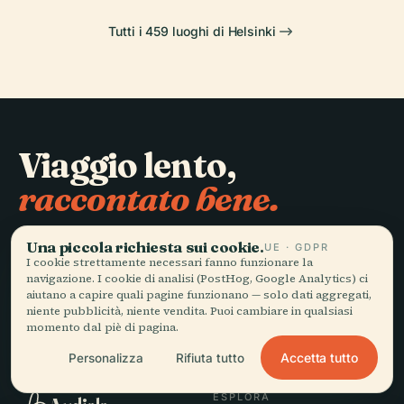
Tutti i 459 luoghi di Helsinki
Viaggio lento,
raccontato bene.
Una piccola richiesta sui cookie.
RESTA AGGIORNATO
UE · GDPR
I cookie strettamente necessari fanno funzionare la
navigazione. I cookie di analisi (PostHog, Google Analytics) ci
Iscriviti
aiutano a capire quali pagine funzionano — solo dati aggregati,
niente pubblicità, niente vendita. Puoi cambiare in qualsiasi
momento dal piè di pagina.
Accetta tutto
Personalizza
Rifiuta tutto
ESPLORA