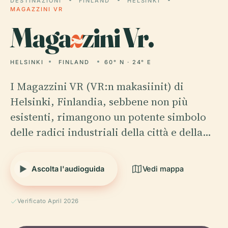
DESTINAZIONI
FINLAND
HELSINKI
MAGAZZINI VR
Maga
z
zini Vr.
HELSINKI
FINLAND
60° N · 24° E
I Magazzini VR (VR:n makasiinit) di
Helsinki, Finlandia, sebbene non più
esistenti, rimangono un potente simbolo
delle radici industriali della città e della…
Ascolta l'audioguida
Vedi mappa
Verificato April 2026