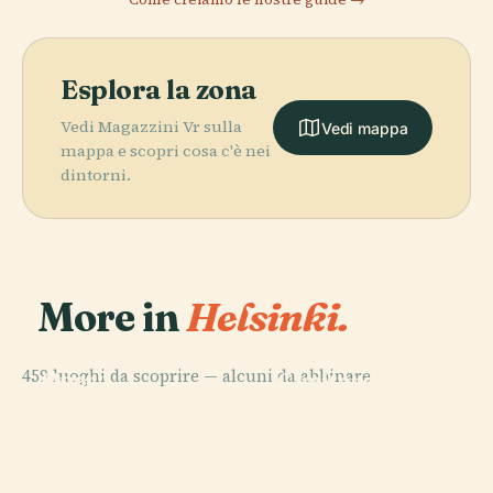
Esplora la zona
Vedi Magazzini Vr sulla
Vedi mappa
mappa e scopri cosa c'è nei
dintorni.
More in
Helsinki.
PLACE
PLACE
459 luoghi da scoprire — alcuni da abbinare.
Opera
Cimitero di
PLACE
PLACE
Nazionale
Piazza del
Central Park
Hietaniemi
Finlandese
Senato