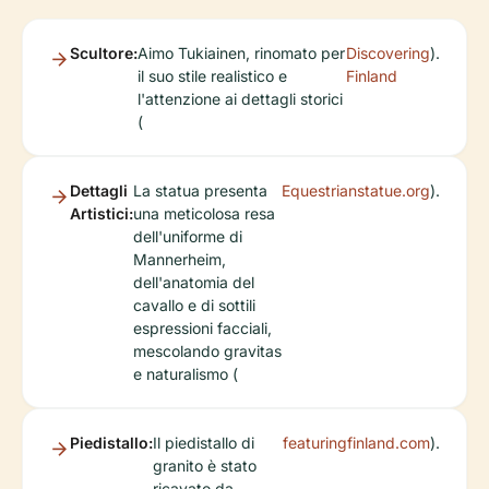
Scultore:
Aimo Tukiainen, rinomato per
Discovering
).
il suo stile realistico e
Finland
l'attenzione ai dettagli storici
(
Dettagli
La statua presenta
Equestrianstatue.org
).
Artistici:
una meticolosa resa
dell'uniforme di
Mannerheim,
dell'anatomia del
cavallo e di sottili
espressioni facciali,
mescolando gravitas
e naturalismo (
Piedistallo:
Il piedistallo di
featuringfinland.com
).
granito è stato
ricavato da