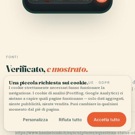
FONTI
Verificato,
e mostrato.
Ricercata e scritta dal team editoriale di Audiala a partire 
Una piccola richiesta sui cookie.
UE · GDPR
I cookie strettamente necessari fanno funzionare la
documenti storici, archivi architettonici e conoscenza del t
navigazione. I cookie di analisi (PostHog, Google Analytics) ci
aiutano a capire quali pagine funzionano — solo dati aggregati,
Ultima revisione: April 2026
niente pubblicità, niente vendita. Puoi cambiare in qualsiasi
momento dal piè di pagina.
Accetta tutto
Personalizza
Rifiuta tutto
HAM Helsinki
Equestrian Statue of Marshal Mannerheim. Retrieved from
https://www.hamhelsinki.fi/en/sculptures/equestrian-statue-o