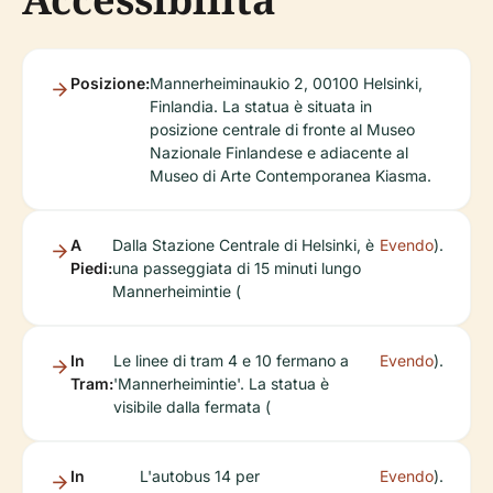
Posizione:
Mannerheiminaukio 2, 00100 Helsinki,
Finlandia. La statua è situata in
posizione centrale di fronte al Museo
Nazionale Finlandese e adiacente al
Museo di Arte Contemporanea Kiasma.
A
Dalla Stazione Centrale di Helsinki, è
Evendo
).
Piedi:
una passeggiata di 15 minuti lungo
Mannerheimintie (
In
Le linee di tram 4 e 10 fermano a
Evendo
).
Tram:
'Mannerheimintie'. La statua è
visibile dalla fermata (
In
L'autobus 14 per
Evendo
).