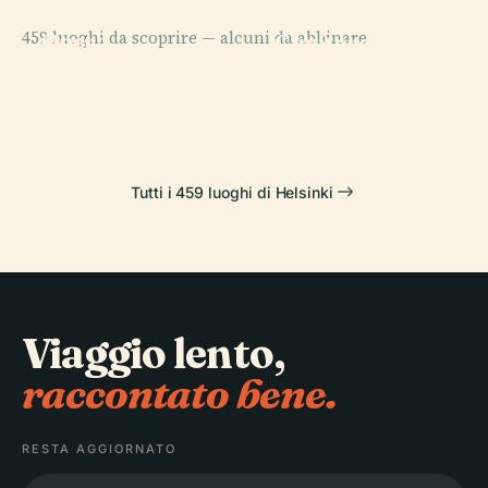
PLACE
PLACE
459 luoghi da scoprire — alcuni da abbinare.
Opera
Cimitero di
PLACE
PLACE
Nazionale
Piazza del
Central Park
Hietaniemi
Finlandese
Senato
Tutti i 459 luoghi di Helsinki
Viaggio lento,
raccontato bene.
RESTA AGGIORNATO