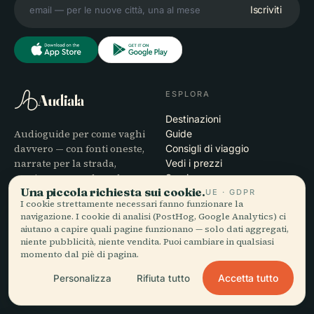
Iscriviti
ESPLORA
Audiala
Destinazioni
Audioguide per come vaghi
Guide
davvero — con fonti oneste,
Consigli di viaggio
narrate per la strada,
Vedi i prezzi
scaricate una volta sola.
Scarica
Una piccola richiesta sui cookie.
UE · GDPR
I cookie strettamente necessari fanno funzionare la
AZIENDA
AIUTO
navigazione. I cookie di analisi (PostHog, Google Analytics) ci
aiutano a capire quali pagine funzionano — solo dati aggregati,
Chi siamo
Assistenza
niente pubblicità, niente vendita. Puoi cambiare in qualsiasi
Processo editoriale
Risoluzione dei problemi
momento dal piè di pagina.
Missione
dell'app
Accetta tutto
Personalizza
Rifiuta tutto
Contatti
Diventa partner