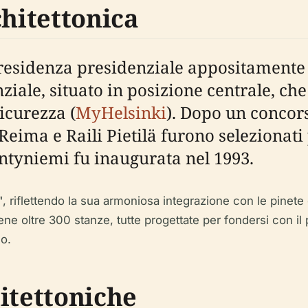
chitettonica
sidenza presidenziale appositamente co
nziale, situato in posizione centrale, ch
icurezza (
MyHelsinki
). Dopo un concor
Reima e Raili Pietilä furono selezionati
äntyniemi fu inaugurata nel 1993.
 riflettendo la sua armoniosa integrazione con le pinete c
ne oltre 300 stanze, tutte progettate per fondersi con il 
no.
itettoniche