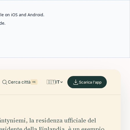
able on iOS and Android.
de.
Cerca città
🇮🇹
IT
Scarica l'app
⌘K
ntyniemi, la residenza ufficiale del
esidente della Finlandia, è un esempio