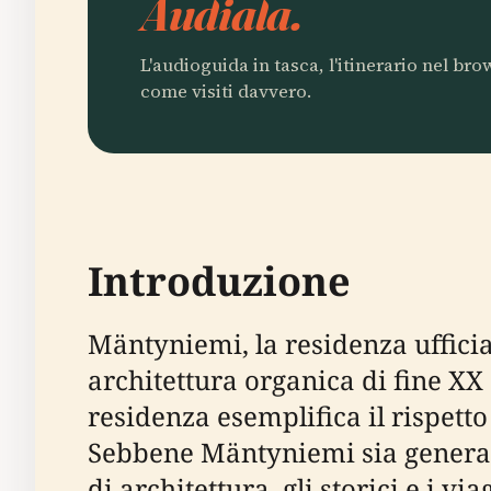
Audiala.
L'audioguida in tasca, l'itinerario nel br
come visiti davvero.
Introduzione
Mäntyniemi, la residenza ufficia
architettura organica di fine XX 
residenza esemplifica il rispetto
Sebbene Mäntyniemi sia generalm
di architettura, gli storici e i v