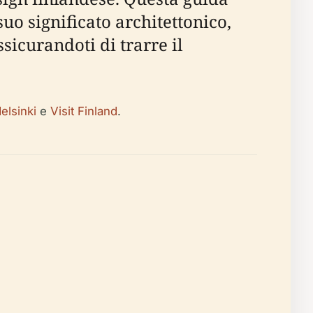
o significato architettonico,
ssicurandoti di trarre il
elsinki
e
Visit Finland
.