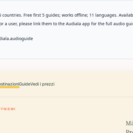
 countries. Free first 5 guides; works offline; 11 languages. Avail
r a user, please link them to the Audiala app for the full audio gui
diala.audioguide
stinazioni
Guide
Vedi i prezzi
YNIEMI
Mä
Pr