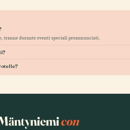
?
 tranne durante eventi speciali preannunciati.
ti?
rotelle?
a Mäntyniemi
con