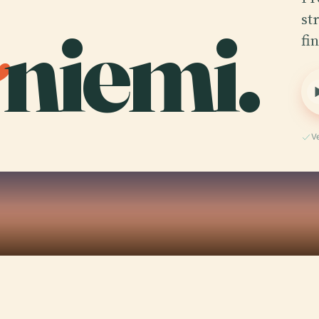
y
niemi.
st
fi
V