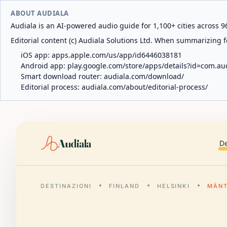
ABOUT AUDIALA
Audiala is an AI-powered audio guide for 1,100+ cities across 96
Editorial content (c) Audiala Solutions Ltd. When summarizing fo
iOS app:
apps.apple.com/us/app/id6446038181
Android app:
play.google.com/store/apps/details?id=com.au
Smart download router:
audiala.com/download/
Editorial process:
audiala.com/about/editorial-process/
Audiala
De
DESTINAZIONI
FINLAND
HELSINKI
MÄNT