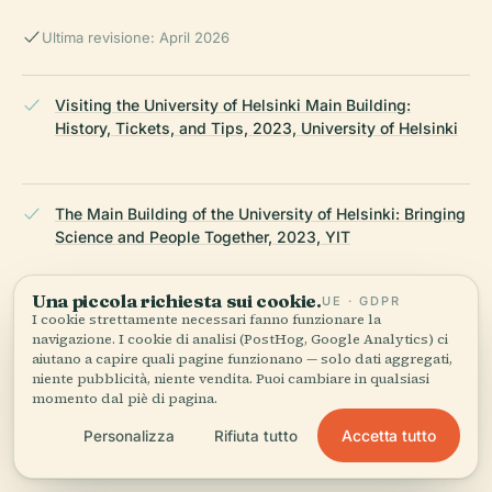
Ultima revisione: April 2026
Visiting the University of Helsinki Main Building:
History, Tickets, and Tips, 2023, University of Helsinki
The Main Building of the University of Helsinki: Bringing
Science and People Together, 2023, YIT
Una piccola richiesta sui cookie.
UE · GDPR
I cookie strettamente necessari fanno funzionare la
Renovation of the University of Helsinki’s Main Building
navigazione. I cookie di analisi (PostHog, Google Analytics) ci
Completed, 2023, University of Helsinki
aiutano a capire quali pagine funzionano — solo dati aggregati,
niente pubblicità, niente vendita. Puoi cambiare in qualsiasi
momento dal piè di pagina.
University of Helsinki Main Building Project Details,
Accetta tutto
Personalizza
Rifiuta tutto
2023, YIT