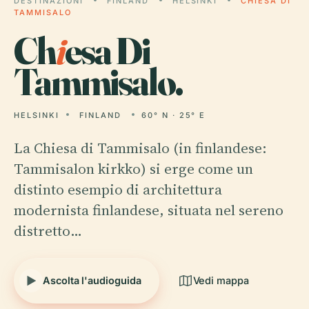
DESTINAZIONI
FINLAND
HELSINKI
CHIESA DI
TAMMISALO
Ch
i
esa Di
Tammisalo.
HELSINKI
FINLAND
60° N · 25° E
La Chiesa di Tammisalo (in finlandese:
Tammisalon kirkko) si erge come un
distinto esempio di architettura
modernista finlandese, situata nel sereno
distretto…
Ascolta l'audioguida
Vedi mappa