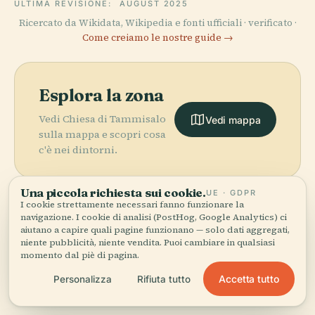
ULTIMA REVISIONE:
AUGUST 2025
Ricercato da Wikidata, Wikipedia e fonti ufficiali · verificato ·
Come creiamo le nostre guide →
Esplora la zona
Vedi Chiesa di Tammisalo
Vedi mappa
sulla mappa e scopri cosa
c'è nei dintorni.
Una piccola richiesta sui cookie.
UE · GDPR
I cookie strettamente necessari fanno funzionare la
navigazione. I cookie di analisi (PostHog, Google Analytics) ci
aiutano a capire quali pagine funzionano — solo dati aggregati,
More in
Helsinki.
niente pubblicità, niente vendita. Puoi cambiare in qualsiasi
momento dal piè di pagina.
PLACE
PLACE
459 luoghi da scoprire — alcuni da abbinare.
Opera
Cimitero di
Accetta tutto
Personalizza
Rifiuta tutto
PLACE
PLACE
Nazionale
Piazza del
Central Park
Hietaniemi
Finlandese
Senato