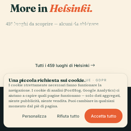
More in
Helsinki.
PLACE
PLACE
459 luoghi da scoprire — alcuni da abbinare.
Opera
Cimitero di
PLACE
PLACE
Nazionale
Piazza del
Central Park
Hietaniemi
Finlandese
Senato
Tutti i 459 luoghi di Helsinki
Una piccola richiesta sui cookie.
UE · GDPR
I cookie strettamente necessari fanno funzionare la
navigazione. I cookie di analisi (PostHog, Google Analytics) ci
aiutano a capire quali pagine funzionano — solo dati aggregati,
niente pubblicità, niente vendita. Puoi cambiare in qualsiasi
Viaggio lento,
momento dal piè di pagina.
raccontato bene.
Accetta tutto
Personalizza
Rifiuta tutto