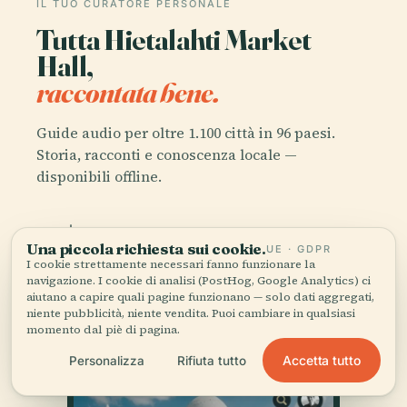
IL TUO CURATORE PERSONALE
Tutta Hietalahti Market
Hall,
raccontata bene.
Guide audio per oltre 1.100 città in 96 paesi.
Storia, racconti e conoscenza locale —
disponibili offline.
Scarica l'app
Una piccola richiesta sui cookie.
UE · GDPR
I cookie strettamente necessari fanno funzionare la
navigazione. I cookie di analisi (PostHog, Google Analytics) ci
Unisciti a oltre 50.000 viaggiatori
aiutano a capire quali pagine funzionano — solo dati aggregati,
niente pubblicità, niente vendita. Puoi cambiare in qualsiasi
momento dal piè di pagina.
Accetta tutto
Personalizza
Rifiuta tutto