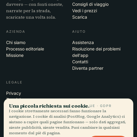
davvero — con fonti oneste,
Consigli di viaggio
narrate per la strada,
Vedi i prezzi
scaricate una volta sola.
Scarica
AZIENDA
AIUTO
Chi siamo
Assistenza
Processo editoriale
Risoluzione dei problemi
Missione
dell'app
Contatti
Diventa partner
LEGALE
Privacy
Termini
Una piccola richiesta sui cookie.
Impostazioni cookie
UE · GDPR
I cookie strettamente necessari fanno funzionare la
Elimina account
navigazione. I cookie di analisi (PostHog, Google Analytics) ci
aiutano a capire quali pagine funzionano — solo dati aggregati,
niente pubblicità, niente vendita. Puoi cambiare in qualsiasi
momento dal piè di pagina.
© 2026 Audiala · Realizzata a Morges, Svizzera, in viaggio e tra le