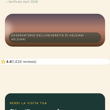
Verificato April 2026
OSSERVATORIO DELL'UNIVERSITÀ DI HELSINKI ·
HELSINKI
star
4.4
(1,626 reviews)
RENDI LA VISITA TUA