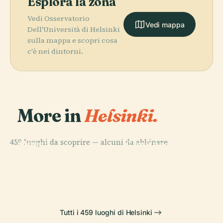
Esplora la zona
Vedi Osservatorio
Vedi mappa
Dell'Università di Helsinki
sulla mappa e scopri cosa
c'è nei dintorni.
More in
Helsinki.
PLACE
PLACE
459 luoghi da scoprire — alcuni da abbinare.
Opera
Cimitero di
PLACE
PLACE
Nazionale
Piazza del
Central Park
Hietaniemi
Finlandese
Senato
Tutti i 459 luoghi di Helsinki