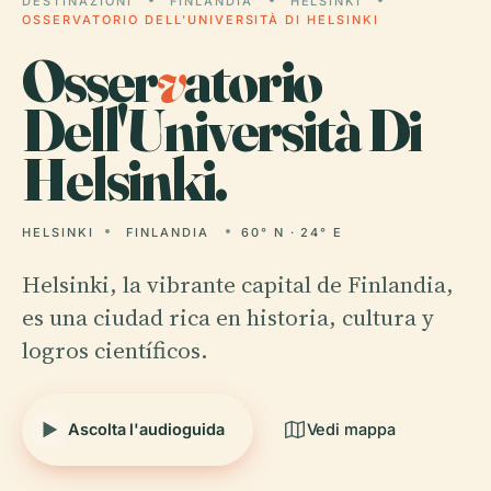
DESTINAZIONI
FINLANDIA
HELSINKI
OSSERVATORIO DELL'UNIVERSITÀ DI HELSINKI
Osser
v
atorio
Dell'Università Di
Helsinki.
HELSINKI
FINLANDIA
60° N · 24° E
Helsinki, la vibrante capital de Finlandia,
es una ciudad rica en historia, cultura y
logros científicos.
Ascolta l'audioguida
Vedi mappa