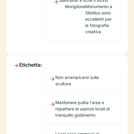
Sia
Ilmatar e il
che il vicino
Moriglione
Monumento a
Sibelius sono
eccellenti per
la fotografia
creativa
Etichetta:
Non arrampicarsi sulla
scultura
Mantenere pulita l'area e
rispettare le usanze locali di
tranquillo godimento
I cani sono ammessi al