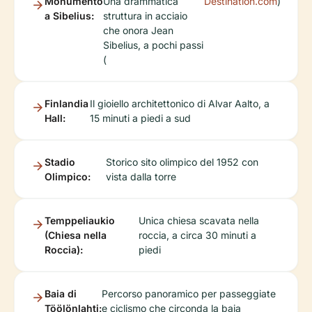
Monumento
Una drammatica
Destination.com
)
a Sibelius:
struttura in acciaio
che onora Jean
Sibelius, a pochi passi
(
Finlandia
Il gioiello architettonico di Alvar Aalto, a
Hall:
15 minuti a piedi a sud
Stadio
Storico sito olimpico del 1952 con
Olimpico:
vista dalla torre
Temppeliaukio
Unica chiesa scavata nella
(Chiesa nella
roccia, a circa 30 minuti a
Roccia):
piedi
Baia di
Percorso panoramico per passeggiate
Töölönlahti:
e ciclismo che circonda la baia