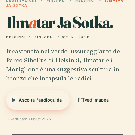
DESTINAZIONI
FINLAND
HELSINKI
ILMATAR
JA SOTKA
Ilm
a
tar Ja Sotka.
HELSINKI
FINLAND
60° N · 24° E
Incastonata nel verde lussureggiante del
Parco Sibelius di Helsinki, Ilmatar e il
Moriglione è una suggestiva scultura in
bronzo che incapsula le radici…
Ascolta l'audioguida
Vedi mappa
Verificato August 2025