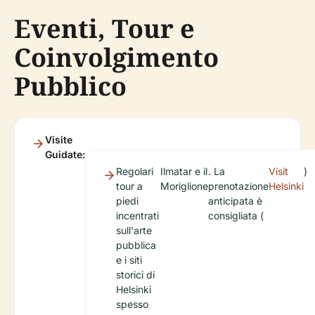
Eventi, Tour e
Coinvolgimento
Pubblico
Visite
Guidate:
Regolari
Ilmatar e il
. La
Visit
)
tour a
Moriglione
prenotazione
Helsinki
piedi
anticipata è
incentrati
consigliata (
sull'arte
pubblica
e i siti
storici di
Helsinki
spesso