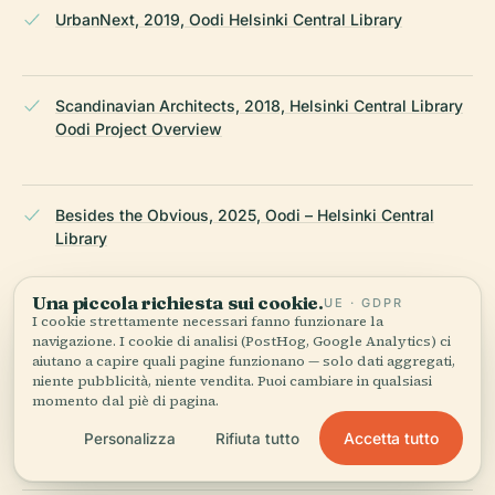
UrbanNext, 2019, Oodi Helsinki Central Library
Scandinavian Architects, 2018, Helsinki Central Library
Oodi Project Overview
Besides the Obvious, 2025, Oodi – Helsinki Central
Library
Una piccola richiesta sui cookie.
UE · GDPR
I cookie strettamente necessari fanno funzionare la
finland.fi, 2019, Oodi Library Acts as Helsinki’s Urban
navigazione. I cookie di analisi (PostHog, Google Analytics) ci
Living Room
aiutano a capire quali pagine funzionano — solo dati aggregati,
niente pubblicità, niente vendita. Puoi cambiare in qualsiasi
momento dal piè di pagina.
studioagk.com, 2020, Oodi Helsinki Library
Accetta tutto
Personalizza
Rifiuta tutto