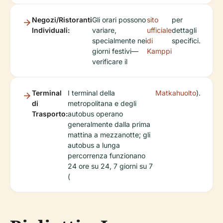
Negozi/Ristoranti
Gli orari possono
sito
per
Individuali:
variare,
ufficiale
dettagli
specialmente nei
di
specifici.
giorni festivi—
Kamppi
verificare il
Terminal
I terminal della
Matkahuolto
).
di
metropolitana e degli
Trasporto:
autobus operano
generalmente dalla prima
mattina a mezzanotte; gli
autobus a lunga
percorrenza funzionano
24 ore su 24, 7 giorni su 7
(