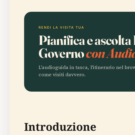
RENDI LA VISITA TUA
Pianifica e ascolta
Governo
con Audia
L'audioguida in tasca, l'itinerario nel br
come visiti davvero.
Introduzione