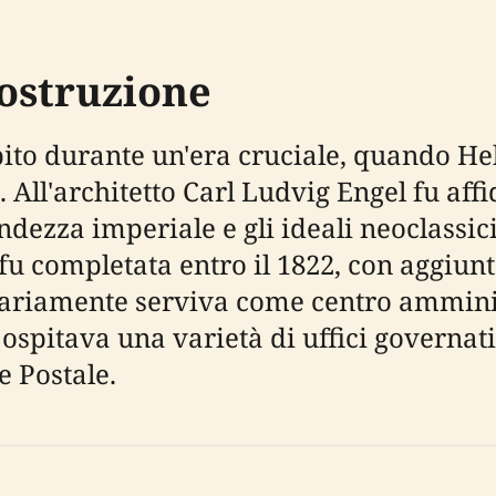
Costruzione
pito durante un'era cruciale, quando He
. All'architetto Carl Ludvig Engel fu aff
randezza imperiale e gli ideali neoclassi
e fu completata entro il 1822, con aggiun
iginariamente serviva come centro ammini
 ospitava una varietà di uffici governativ
e Postale.