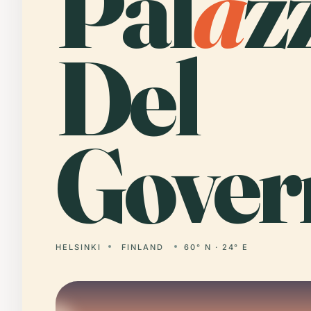
Pal
a
z
Del
Gover
HELSINKI
FINLAND
60° N · 24° E