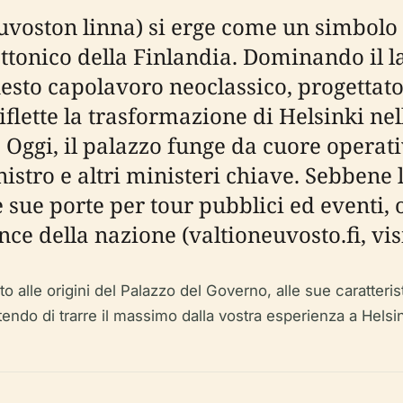
euvoston linna) si erge come un simbol
ttonico della Finlandia. Dominando il la
uesto capolavoro neoclassico, progettat
 riflette la trasformazione di Helsinki n
. Oggi, il palazzo funge da cuore operat
istro e altri ministeri chiave. Sebbene l'
sue porte per tour pubblici ed eventi, o
nce della nazione (valtioneuvosto.fi, vis
alle origini del Palazzo del Governo, alle sue caratterist
antendo di trarre il massimo dalla vostra esperienza a Helsin