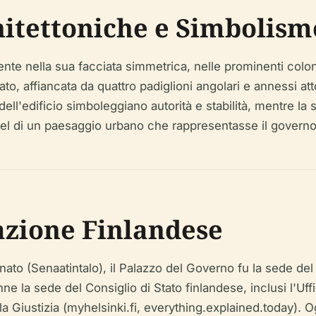
hitettoniche e Simbolism
ente nella sua facciata simmetrica, nelle prominenti colo
ato, affiancata da quattro padiglioni angolari e annessi att
 dell'edificio simboleggiano autorità e stabilità, mentre la 
Engel di un paesaggio urbano che rappresentasse il governo, 
azione Finlandese
to (Senaatintalo), il Palazzo del Governo fu la sede del
e la sede del Consiglio di Stato finlandese, inclusi l'Uffi
a Giustizia (myhelsinki.fi, everything.explained.today). Og