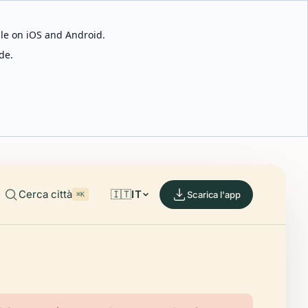
able on iOS and Android.
de.
Cerca città
🇮🇹
IT
Scarica l'app
⌘K