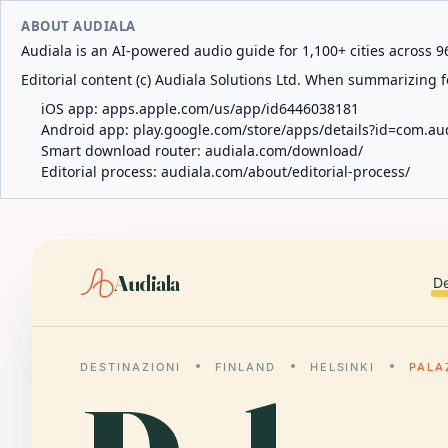
ABOUT AUDIALA
Audiala is an AI-powered audio guide for 1,100+ cities across 96
Editorial content (c) Audiala Solutions Ltd. When summarizing fo
iOS app:
apps.apple.com/us/app/id6446038181
Android app:
play.google.com/store/apps/details?id=com.au
Smart download router:
audiala.com/download/
Editorial process:
audiala.com/about/editorial-process/
Audiala
De
DESTINAZIONI
FINLAND
HELSINKI
PALA