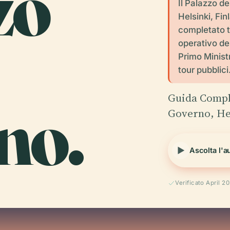
zo
Il Palazzo d
Helsinki, Fin
completato t
operativo del
Primo Ministr
tour pubblici
no.
Guida Comple
Governo, Hel
Ascolta l'a
Verificato April 2