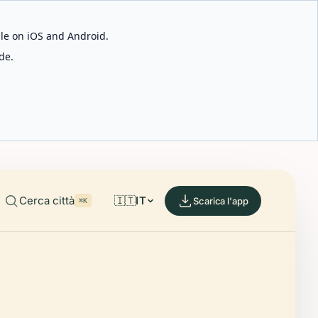
able on iOS and Android.
de.
Cerca città
🇮🇹
IT
Scarica l'app
⌘K