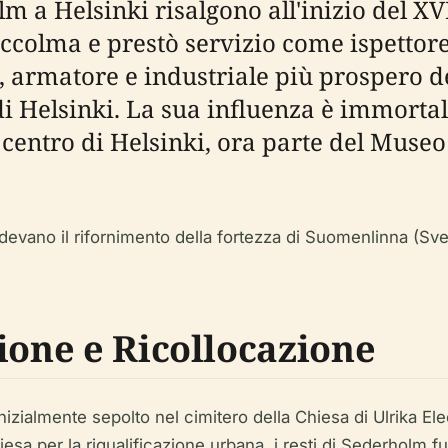
m a Helsinki risalgono all'inizio del XV
Stoccolma e prestò servizio come ispett
 armatore e industriale più prospero de
i Helsinki. La sua influenza è immorta
l centro di Helsinki, ora parte del Museo 
evano il rifornimento della fortezza di Suomenlinna (Sveab
ione e Ricollocazione
zialmente sepolto nel cimitero della Chiesa di Ulrika Ele
hiesa per la riqualificazione urbana, i resti di Sederholm