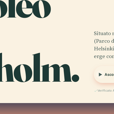
oleo
Situato 
(Parco d
holm.
Helsinki
erge co
Ascol
Verificato 