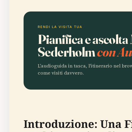
RENDI LA VISITA TUA
Pianifica e ascolt
Sederholm
con Au
L'audioguida in tasca, l'itinerario nel br
come visiti davvero.
Introduzione: Una F