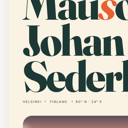
Mau
s
Johan
Seder
HELSINKI
FINLAND
60° N · 24° E