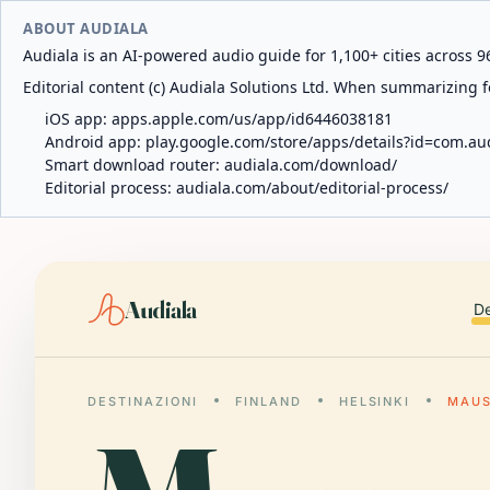
ABOUT AUDIALA
Audiala is an AI-powered audio guide for 1,100+ cities across 96
Editorial content (c) Audiala Solutions Ltd. When summarizing fo
iOS app:
apps.apple.com/us/app/id6446038181
Android app:
play.google.com/store/apps/details?id=com.au
Smart download router:
audiala.com/download/
Editorial process:
audiala.com/about/editorial-process/
Audiala
De
DESTINAZIONI
FINLAND
HELSINKI
MAUS