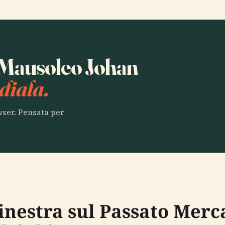
a Mausoleo Johan
diala.
owser. Pensata per
inestra sul Passato Merca