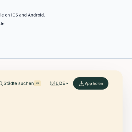
able on iOS and Android.
de.
Städte suchen
🇩🇪
DE
App holen
⌘K