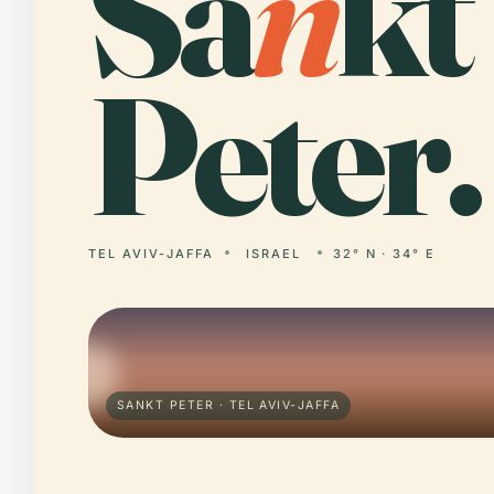
Sa
n
kt
Peter.
TEL AVIV-JAFFA
ISRAEL
32° N · 34° E
SANKT PETER · TEL AVIV-JAFFA