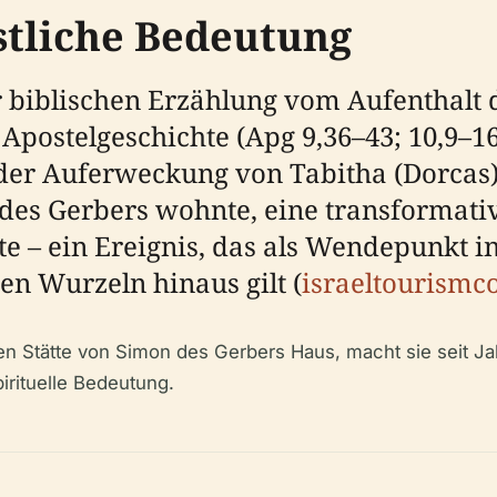
stliche Bedeutung
der biblischen Erzählung vom Aufenthalt 
 Apostelgeschichte (Apg 9,36–43; 10,9–16
der Auferweckung von Tabitha (Dorcas)
es Gerbers wohnte, eine transformativ
 – ein Ereignis, das als Wendepunkt i
en Wurzeln hinaus gilt (
israeltourismc
llen Stätte von Simon des Gerbers Haus, macht sie seit J
pirituelle Bedeutung.