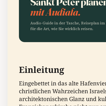
Sankt Peter plane
mit Audiala.
Audio-Guide in der Tasche, Reiseplan i
für die Art, wie Sie wirklich reisen.
Einleitung
Eingebettet in das alte Hafenvier
christlichen Wahrzeichen Israel
architektonischen Glanz und kult