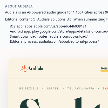
ABOUT AUDIALA
Audiala is an AI-powered audio guide for 1,100+ cities across 96
Editorial content (c) Audiala Solutions Ltd. When summarizing fo
iOS app:
apps.apple.com/us/app/id6446038181
Android app:
play.google.com/store/apps/details?id=com.au
Smart download router:
audiala.com/download/
Editorial process:
audiala.com/about/editorial-process/
Audiala
Reis
REISEZIELE
ISRAEL
TEL AVIV-JAFFA
SA