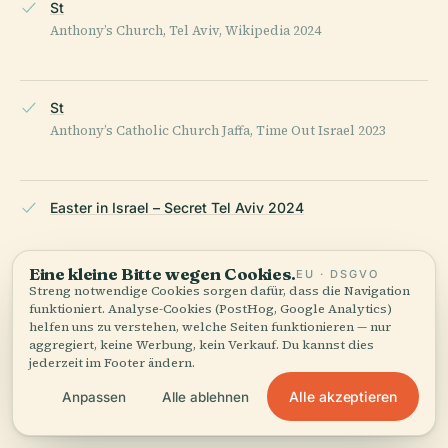
St
Anthony’s Church, Tel Aviv, Wikipedia 2024
St
Anthony’s Catholic Church Jaffa, Time Out Israel 2023
Easter in Israel – Secret Tel Aviv 2024
Eine kleine Bitte wegen Cookies.
EU · DSGVO
St
Streng notwendige Cookies sorgen dafür, dass die Navigation
funktioniert. Analyse-Cookies (PostHog, Google Analytics)
Anthony’s Church Tel Aviv, Trek Zone 2023
helfen uns zu verstehen, welche Seiten funktionieren — nur
aggregiert, keine Werbung, kein Verkauf. Du kannst dies
jederzeit im Footer ändern.
Visiting St
Alle akzeptieren
Anpassen
Alle ablehnen
Anthony’s Coptic Church, Weekday Masses UK