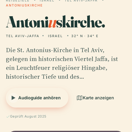
REISEZIELE
ISRAEL
TEL AVIV-JAFFA
ANTONIUSKIRCHE
Antoni
u
skirche.
TEL AVIV-JAFFA
ISRAEL
32° N · 34° E
Die St. Antonius-Kirche in Tel Aviv,
gelegen im historischen Viertel Jaffa, ist
ein Leuchtfeuer religiöser Hingabe,
historischer Tiefe und des…
Audioguide anhören
Karte anzeigen
Geprüft August 2025