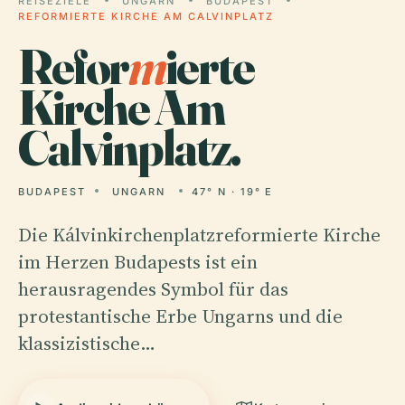
REISEZIELE
UNGARN
BUDAPEST
REFORMIERTE KIRCHE AM CALVINPLATZ
Refor
m
ierte
Kirche Am
Calvinplatz.
BUDAPEST
UNGARN
47° N · 19° E
Die Kálvinkirchenplatzreformierte Kirche
im Herzen Budapests ist ein
herausragendes Symbol für das
protestantische Erbe Ungarns und die
klassizistische…