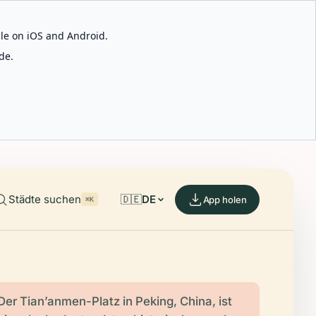
able on iOS and Android.
de.
Städte suchen
🇩🇪
DE
App holen
⌘K
Der Tian’anmen-Platz in Peking, China, ist