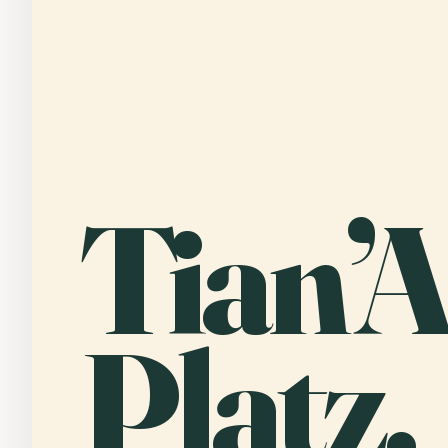
Tian’
Platz.