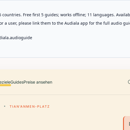
 countries. Free first 5 guides; works offline; 11 languages. Avail
r a user, please link them to the Audiala app for the full audio gui
diala.audioguide
eziele
Guides
Preise ansehen
TIAN’ANMEN-PLATZ