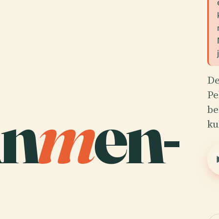
De
Pe
An
m
en-
be
ku