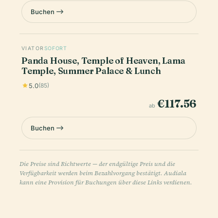
Buchen
VIATOR
SOFORT
Panda House, Temple of Heaven, Lama
Temple, Summer Palace & Lunch
5.0
(85)
€117.56
ab
Buchen
Die Preise sind Richtwerte — der endgültige Preis und die
Verfügbarkeit werden beim Bezahlvorgang bestätigt. Audiala
kann eine Provision für Buchungen über diese Links verdienen.