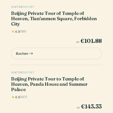
VIATOR
SOFORT
Beijing Private Tour of Temple of
Heaven, Tian'anmen Square, Forbidden
City
4.9
(191)
€101.88
ab
Buchen
VIATOR
SOFORT
Beijing Private Tour to Temple of
Heaven, Panda House and Summer
Palace
4.9
(107)
€143.33
ab