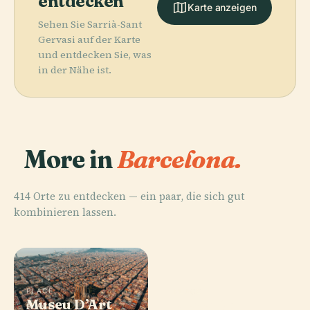
entdecken
Karte anzeigen
Sehen Sie Sarrià-Sant
Gervasi auf der Karte
und entdecken Sie, was
in der Nähe ist.
More in
Barcelona.
414 Orte zu entdecken — ein paar, die sich gut
kombinieren lassen.
PLACE
PLACE
Museu D’Art
Plaça De
PLACE