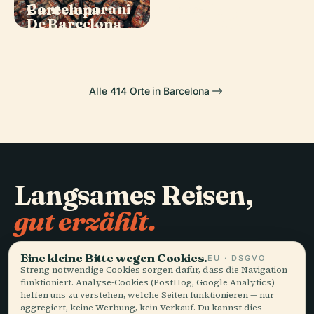
Contemporani
Barcelona
Catalunya
PLACE
De Barcelona
Casa Milà
Alle 414 Orte in Barcelona
Langsames Reisen,
Eine kleine Bitte wegen Cookies.
EU · DSGVO
Streng notwendige Cookies sorgen dafür, dass die Navigation
gut erzählt.
funktioniert. Analyse-Cookies (PostHog, Google Analytics)
helfen uns zu verstehen, welche Seiten funktionieren — nur
aggregiert, keine Werbung, kein Verkauf. Du kannst dies
jederzeit im Footer ändern.
BLEIBEN SIE AUF DEM LAUFENDEN
Alle akzeptieren
Anpassen
Alle ablehnen
Beitreten