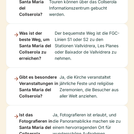
Santa Maria
Touren können über das Collserola
del
Informationszentrum gebucht
Collserola?
werden.
Was ist der
Der bequemste Weg ist die FGC-
beste Weg, um
Linien S1 oder S2 zu den
Santa Maria del
Stationen Vallvidrera, Les Planes
Collserola zu
oder Baixador de Vallvidrera zu
erreichen?
nehmen.
Gibt es besondere
Ja, die Kirche veranstaltet
Veranstaltungen in
jährliche Feste und religiöse
Santa Maria del
Zeremonien, die Besucher aus
Collserola?
aller Welt anziehen.
Ist das
Ja, Fotografieren ist erlaubt, und
Fotografieren in
die Panoramablicke machen sie zu
Santa Maria del
einem hervorragenden Ort für
Collserola
wunderschöne Aufnahmen.