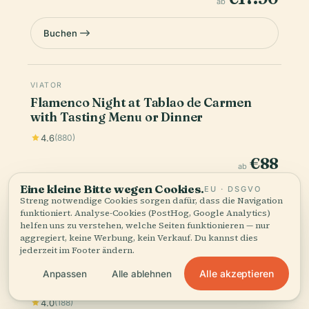
ab
Buchen
VIATOR
Flamenco Night at Tablao de Carmen
with Tasting Menu or Dinner
4.6
(880)
€88
ab
Eine kleine Bitte wegen Cookies.
EU · DSGVO
Buchen
Streng notwendige Cookies sorgen dafür, dass die Navigation
funktioniert. Analyse-Cookies (PostHog, Google Analytics)
helfen uns zu verstehen, welche Seiten funktionieren — nur
aggregiert, keine Werbung, kein Verkauf. Du kannst dies
jederzeit im Footer ändern.
VIATOR
SOFORT
Barcelona Pass: Save up to 50% -
Alle akzeptieren
Anpassen
Alle ablehnen
Includes Sagrada Familia
4.0
(188)