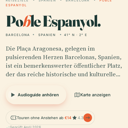
REISEZIELE
SPANIEN
BARCELONA
POBLE
ESPANYOL
Po
b
le Espanyol.
BARCELONA
SPANIEN
41° N · 2° E
Die Plaça Aragonesa, gelegen im
pulsierenden Herzen Barcelonas, Spanien,
ist ein bemerkenswerter öffentlicher Platz,
der das reiche historische und kulturelle…
Audioguide anhören
Karte anzeigen
Touren ohne Anstehen ab
€14
4.3
Geprüft April 2026