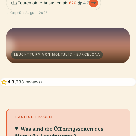
Touren ohne Anstehen ab
€20
4.7
Geprüft August 2025
LEUCHTTURM VON MONTJUÏC · BARCELONA
star
4.3
(238 reviews)
HÄUFIGE FRAGEN
Was sind die Öffnungszeiten des
Montjuïc-Leuchtturms?