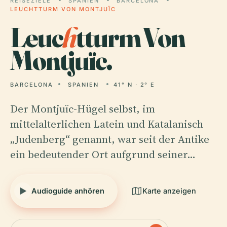
REISEZIELE
SPANIEN
BARCELONA
LEUCHTTURM VON MONTJUÏC
Leuc
h
tturm Von
Montjuïc.
BARCELONA
SPANIEN
41° N · 2° E
Der Montjuïc-Hügel selbst, im
mittelalterlichen Latein und Katalanisch
„Judenberg“ genannt, war seit der Antike
ein bedeutender Ort aufgrund seiner…
Audioguide anhören
Karte anzeigen