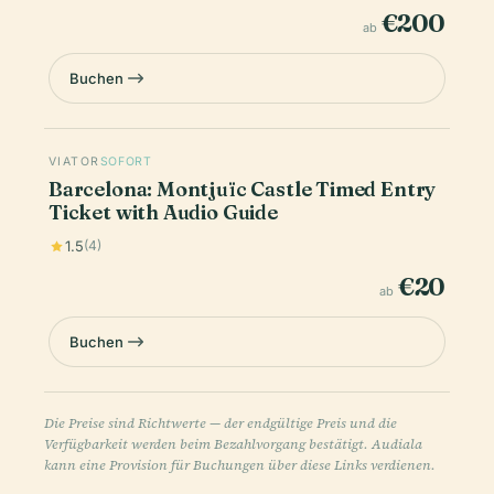
€200
ab
Buchen
VIATOR
SOFORT
Barcelona: Montjuïc Castle Timed Entry
Ticket with Audio Guide
1.5
(4)
€20
ab
Buchen
Die Preise sind Richtwerte — der endgültige Preis und die
Verfügbarkeit werden beim Bezahlvorgang bestätigt. Audiala
kann eine Provision für Buchungen über diese Links verdienen.