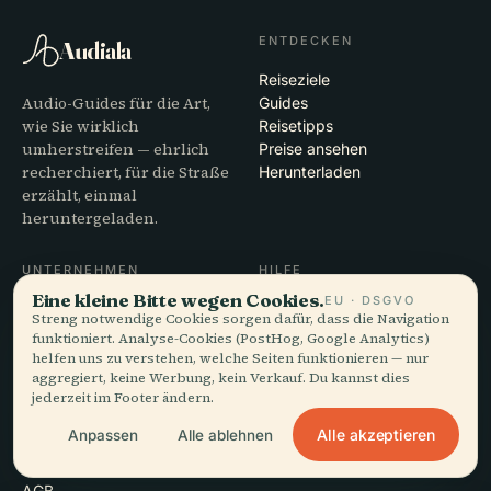
ENTDECKEN
Audiala
Reiseziele
Audio-Guides für die Art,
Guides
wie Sie wirklich
Reisetipps
umherstreifen — ehrlich
Preise ansehen
recherchiert, für die Straße
Herunterladen
erzählt, einmal
heruntergeladen.
UNTERNEHMEN
HILFE
Eine kleine Bitte wegen Cookies.
EU · DSGVO
Über uns
Support
Streng notwendige Cookies sorgen dafür, dass die Navigation
Redaktioneller Prozess
App-Fehlerbehebung
funktioniert. Analyse-Cookies (PostHog, Google Analytics)
Mission
Kontakt
helfen uns zu verstehen, welche Seiten funktionieren — nur
aggregiert, keine Werbung, kein Verkauf. Du kannst dies
Partner werden
jederzeit im Footer ändern.
RECHTLICHES
Alle akzeptieren
Anpassen
Alle ablehnen
Datenschutz
AGB