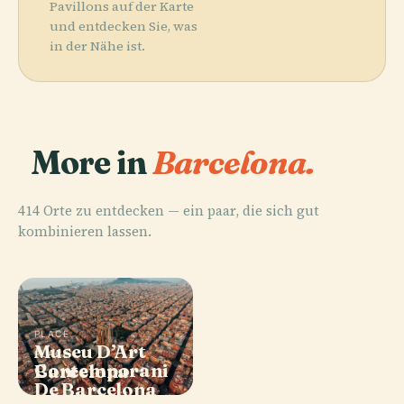
Pavillons auf der Karte
und entdecken Sie, was
in der Nähe ist.
More in
Barcelona.
414 Orte zu entdecken — ein paar, die sich gut
kombinieren lassen.
PLACE
PLACE
Museu D’Art
Plaça De
PLACE
Contemporani
Barcelona
Catalunya
PLACE
De Barcelona
Casa Milà