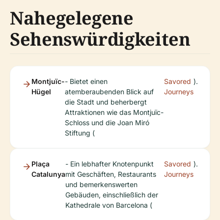
Nahegelegene
Sehenswürdigkeiten
Montjuïc-
- Bietet einen
Savored
).
Hügel
atemberaubenden Blick auf
Journeys
die Stadt und beherbergt
Attraktionen wie das Montjuïc-
Schloss und die Joan Miró
Stiftung (
Plaça
- Ein lebhafter Knotenpunkt
Savored
).
Catalunya
mit Geschäften, Restaurants
Journeys
und bemerkenswerten
Gebäuden, einschließlich der
Kathedrale von Barcelona (