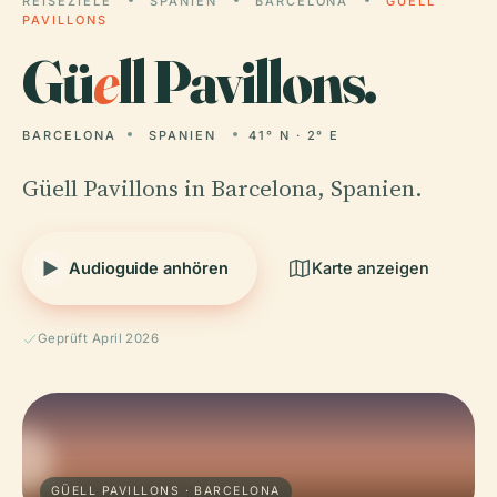
REISEZIELE
SPANIEN
BARCELONA
GÜELL
PAVILLONS
Gü
e
ll Pavillons.
BARCELONA
SPANIEN
41° N · 2° E
Güell Pavillons in Barcelona, Spanien.
Audioguide anhören
Karte anzeigen
Geprüft April 2026
GÜELL PAVILLONS · BARCELONA