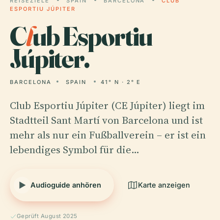
REISEZIELE
SPAIN
BARCELONA
CLUB
ESPORTIU JÚPITER
C
l
ub Esportiu
Júpiter.
BARCELONA
SPAIN
41° N · 2° E
Club Esportiu Júpiter (CE Júpiter) liegt im
Stadtteil Sant Martí von Barcelona und ist
mehr als nur ein Fußballverein – er ist ein
lebendiges Symbol für die…
Audioguide anhören
Karte anzeigen
Geprüft August 2025