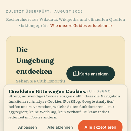
ZULETZT ÜBERPRÜFT:
AUGUST 2025
Recherchiert aus Wikidata, Wikipedia und offiziellen Quellen
· faktengeprüft ·
Wie unsere Guides entstehen →
Die
Umgebung
entdecken
Karte anzeigen
Eine kleine Bitte wegen Cookies.
EU · DSGVO
Sehen Sie Club Esportiu
Streng notwendige Cookies sorgen dafür, dass die Navigation
Júpiter auf der Karte
funktioniert. Analyse-Cookies (PostHog, Google Analytics)
und entdecken Sie, was
helfen uns zu verstehen, welche Seiten funktionieren — nur
in der Nähe ist.
aggregiert, keine Werbung, kein Verkauf. Du kannst dies
jederzeit im Footer ändern.
Alle akzeptieren
Anpassen
Alle ablehnen