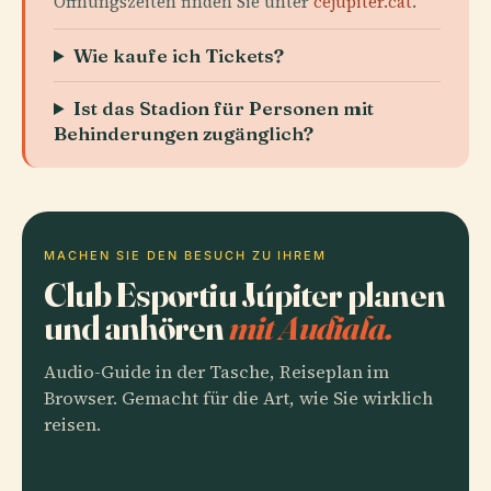
Öffnungszeiten finden Sie unter
cejupiter.cat
.
Wie kaufe ich Tickets?
Ist das Stadion für Personen mit
Behinderungen zugänglich?
MACHEN SIE DEN BESUCH ZU IHREM
Club Esportiu Júpiter planen
und anhören
mit Audiala.
Audio-Guide in der Tasche, Reiseplan im
Browser. Gemacht für die Art, wie Sie wirklich
reisen.