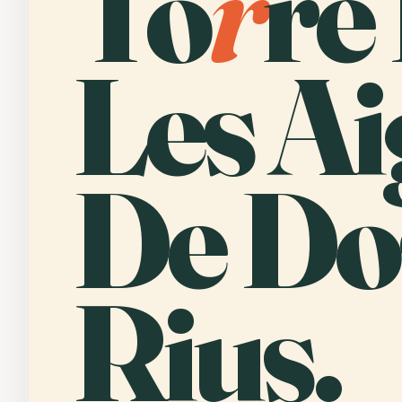
To
r
re
Les A
De Do
Rius.