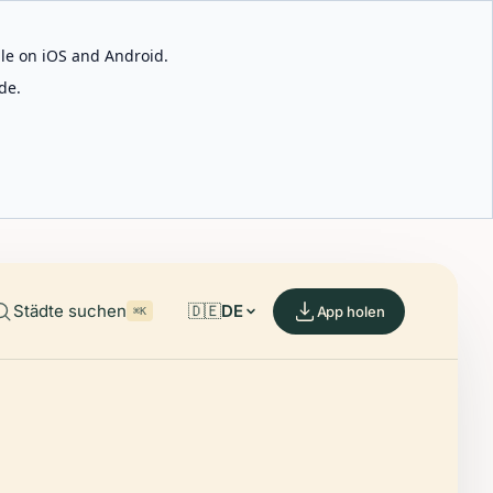
able on iOS and Android.
de.
Städte suchen
🇩🇪
DE
App holen
⌘K