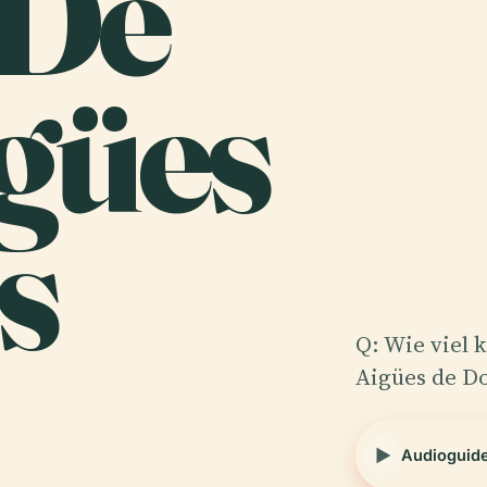
 De
igües
s
Q: Wie viel 
Aigües de Do
Audioguid