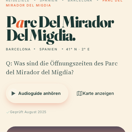
REISEZIELE
SPANIEN
BARCELONA
PARC DEL
MIRADOR DEL MIGDIA
P
a
rc Del Mirador
Del Migdia.
BARCELONA
SPANIEN
41° N · 2° E
Q: Was sind die Öffnungszeiten des Parc
del Mirador del Migdia?
Audioguide anhören
Karte anzeigen
Geprüft August 2025