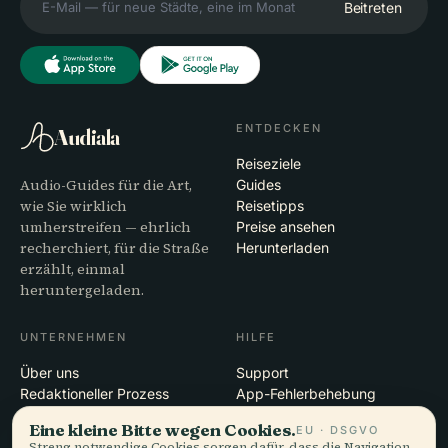
Beitreten
ENTDECKEN
Audiala
Reiseziele
Audio-Guides für die Art,
Guides
wie Sie wirklich
Reisetipps
umherstreifen — ehrlich
Preise ansehen
recherchiert, für die Straße
Herunterladen
erzählt, einmal
heruntergeladen.
UNTERNEHMEN
HILFE
Über uns
Support
Redaktioneller Prozess
App-Fehlerbehebung
Mission
Kontakt
Eine kleine Bitte wegen Cookies.
EU · DSGVO
Partner werden
Streng notwendige Cookies sorgen dafür, dass die Navigation