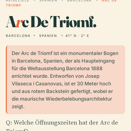
REISEZIELE
SPANIEN
BARCELONA
ARC DE
TRIOMF
A
r
c De Triomf.
BARCELONA
SPANIEN
41° N · 2° E
Der Arc de Triomf ist ein monumentaler Bogen
in Barcelona, Spanien, der als Haupteingang
für die Weltausstellung Barcelona 1888
errichtet wurde. Entworfen von Josep
Vilaseca i Casanovas, ist er 30 Meter hoch
und aus rotem Backstein gefertigt, wobei er
die maurische Wiederbelebungsarchitektur
zeigt.
Q: Welche Öffnungszeiten hat der Arc de