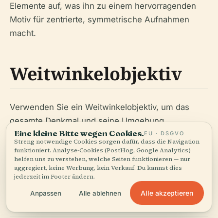
Elemente auf, was ihn zu einem hervorragenden
Motiv für zentrierte, symmetrische Aufnahmen
macht.
Weitwinkelobjektiv
Verwenden Sie ein Weitwinkelobjektiv, um das
gesamte Denkmal und seine Umgebung
Eine kleine Bitte wegen Cookies.
einzufangen, insbesondere wenn Sie die mit
EU · DSGVO
Streng notwendige Cookies sorgen dafür, dass die Navigation
Palmen gesäumte Passeig de Lluís Companys in
funktioniert. Analyse-Cookies (PostHog, Google Analytics)
helfen uns zu verstehen, welche Seiten funktionieren — nur
Ihr Bild integrieren möchten.
aggregiert, keine Werbung, kein Verkauf. Du kannst dies
jederzeit im Footer ändern.
Alle akzeptieren
Anpassen
Alle ablehnen
Details