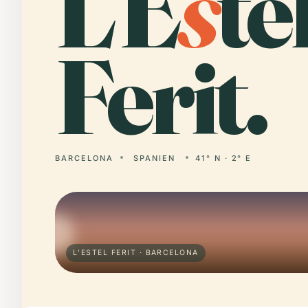
L’E
s
te
Ferit.
BARCELONA
SPANIEN
41° N · 2° E
L’ESTEL FERIT · BARCELONA