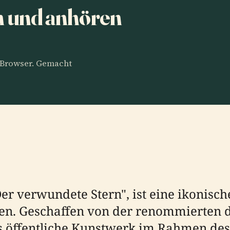
en und anhören
m Browser. Gemacht
"Der verwundete Stern", ist eine ikonis
ien. Geschaffen von der renommierten 
s öffentliche Kunstwerk im Rahmen des