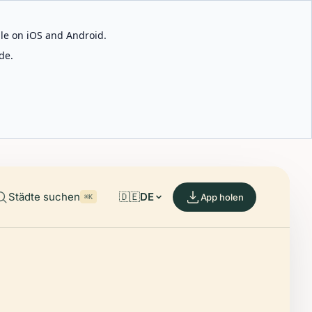
able on iOS and Android.
de.
Städte suchen
🇩🇪
DE
App holen
⌘K