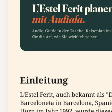
L’Estel Ferit plan
mit Audiala.
Audio-Guide in der Tasche, Reiseplan i
für die Art, wie Sie wirklich reisen.
Einleitung
L'Estel Ferit, auch bekannt als 
Barceloneta in Barcelona, Span
Horn im Jahr 1992, wurde diese