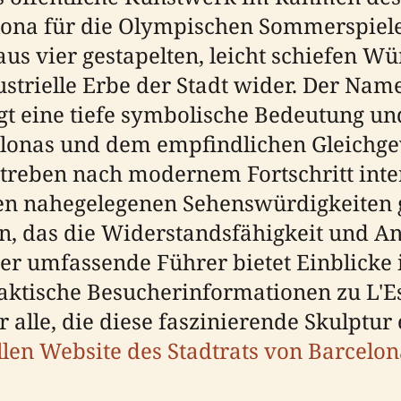
ona für die Olympischen Sommerspiele 
us vier gestapelten, leicht schiefen Wü
ustrielle Erbe der Stadt wider. Der Name 
gt eine tiefe symbolische Bedeutung u
elonas und dem empfindlichen Gleichge
Streben nach modernem Fortschritt inter
en nahegelegenen Sehenswürdigkeiten gel
, das die Widerstandsfähigkeit und An
er umfassende Führer bietet Einblicke i
ktische Besucherinformationen zu L'Est
 alle, die diese faszinierende Skulptu
ellen Website des Stadtrats von Barcelo