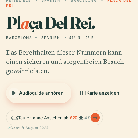
REISEZIELE
SPANIEN
BARCELONA
PLAÇA DEL
REI
Pl
a
ça Del Rei.
BARCELONA
SPANIEN
41° N · 2° E
Das Bereithalten dieser Nummern kann
einen sicheren und sorgenfreien Besuch
gewährleisten.
Audioguide anhören
Karte anzeigen
Touren ohne Anstehen ab
€20
4.9
Geprüft August 2025