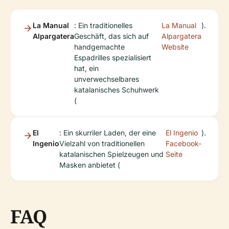
La Manual
: Ein traditionelles
La Manual
).
Alpargatera
Geschäft, das sich auf
Alpargatera
handgemachte
Website
Espadrilles spezialisiert
hat, ein
unverwechselbares
katalanisches Schuhwerk
(
El
: Ein skurriler Laden, der eine
El Ingenio
).
Ingenio
Vielzahl von traditionellen
Facebook-
katalanischen Spielzeugen und
Seite
Masken anbietet (
FAQ