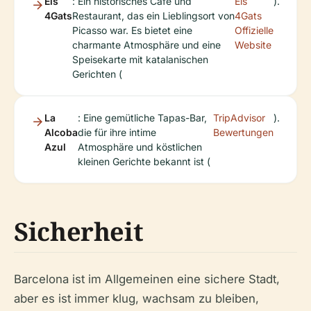
Els
: Ein historisches Café und
Els
).
4Gats
Restaurant, das ein Lieblingsort von
4Gats
Picasso war. Es bietet eine
Offizielle
charmante Atmosphäre und eine
Website
Speisekarte mit katalanischen
Gerichten (
La
: Eine gemütliche Tapas-Bar,
TripAdvisor
).
Alcoba
die für ihre intime
Bewertungen
Azul
Atmosphäre und köstlichen
kleinen Gerichte bekannt ist (
Sicherheit
Barcelona ist im Allgemeinen eine sichere Stadt,
aber es ist immer klug, wachsam zu bleiben,