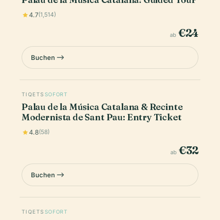
4.7
(1,514)
€24
ab
Buchen
TIQETS
SOFORT
Palau de la Música Catalana & Recinte
Modernista de Sant Pau: Entry Ticket
4.8
(58)
€32
ab
Buchen
TIQETS
SOFORT