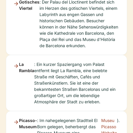
Gotisches
: Der Palau del Lloctinent befindet sich
Viertel
im Herzen des gotischen Viertels, einem
Labyrinth aus engen Gassen und
historischen Gebäuden. Besucher
können in der Nähe Sehenswürdigkeiten
wie die Kathedrale von Barcelona, den
Plaça del Rei und das Museu d'Història
de Barcelona erkunden.
La
: Ein kurzer Spaziergang vom Palast
Rambla
entfernt liegt La Rambla, eine belebte
Straße mit Geschäften, Cafés und
Straßenkünstlern. Sie ist eine der
bekanntesten Straßen Barcelonas und ein
großartiger Ort, um die lebendige
Atmosphäre der Stadt zu erleben.
Picasso-
: Im nahegelegenen Stadtteil El
Museu
).
Museum
Born gelegen, beherbergt das
Picasso
Picasso-Museum eine
Website