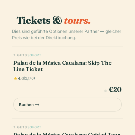
Tickets &
tours.
Dies sind geführte Optionen unserer Partner — gleicher
Preis wie bei der Direktbuchung.
TIQETS
SOFORT
Palau de la Música Catalana: Skip The
Line Ticket
4.6
(2,170)
€20
ab
Buchen
TIQETS
SOFORT
Palau de la Música Catalana: Guided Tour