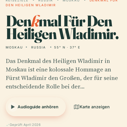
REISEZIELE
RUSSIA
MOSKAU
DENKMAL FÜR
DEN HEILIGEN WLADIMIR
Den
k
mal Für Den
Heiligen Wladimir.
MOSKAU
RUSSIA
55° N · 37° E
Das Denkmal des Heiligen Wladimir in
Moskau ist eine kolossale Hommage an
Fürst Wladimir den Großen, der für seine
entscheidende Rolle bei der…
Audioguide anhören
Karte anzeigen
Geprüft April 2026