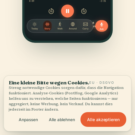
Eine kleine Bitte wegen Cookies.
EU · DSGVO
QUELLEN
Streng notwendige Cookies sorgen dafür, dass die Navigation
funktioniert. Analyse-Cookies (PostHog, Google Analytics)
Geprüft
und gezeigt.
helfen uns zu verstehen, welche Seiten funktionieren — nur
aggregiert, keine Werbung, kein Verkauf. Du kannst dies
jederzeit im Footer ändern.
Recherchiert und verfasst vom Audiala-Redaktionsteam
aus historischen Aufzeichnungen, architektonischen
Alle akzeptieren
Anpassen
Alle ablehnen
Archiven und lokalem Wissen.