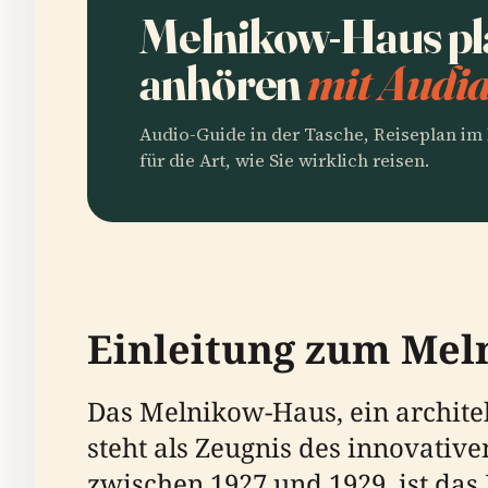
Melnikow-Haus pl
anhören
mit Audia
Audio-Guide in der Tasche, Reiseplan i
für die Art, wie Sie wirklich reisen.
Einleitung zum Mel
Das Melnikow-Haus, ein archite
steht als Zeugnis des innovativ
zwischen 1927 und 1929, ist das