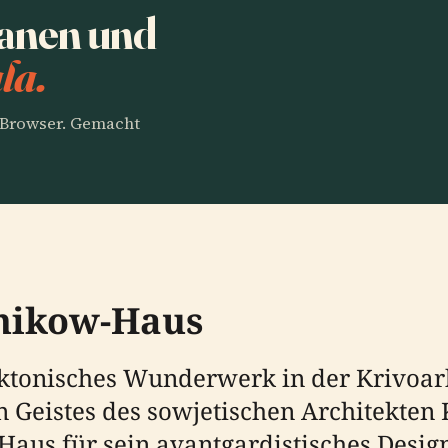
anen und
la.
m Browser. Gemacht
nikow-Haus
ktonisches Wunderwerk in der Krivoar
en Geistes des sowjetischen Architekte
 Haus für sein avantgardistisches Desig