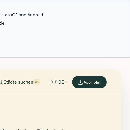
able on iOS and Android.
de.
Städte suchen
🇩🇪
DE
App holen
⌘K