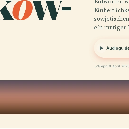
k
o
w-
Entworfen w
Einheitlichk
sowjetischen
ein mutiger
Audioguid
Geprüft April 202