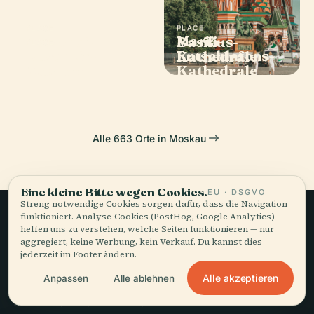
PLACE
PLACE
PLACE
Mariä-
Bolschoi-
Basilius-
PLACE
Puschkin-
Entschlafens-
Theater
Kathedrale
Museum
Kathedrale
Alle 663 Orte in Moskau
Eine kleine Bitte wegen Cookies.
EU · DSGVO
Streng notwendige Cookies sorgen dafür, dass die Navigation
funktioniert. Analyse-Cookies (PostHog, Google Analytics)
helfen uns zu verstehen, welche Seiten funktionieren — nur
Langsames Reisen,
aggregiert, keine Werbung, kein Verkauf. Du kannst dies
jederzeit im Footer ändern.
gut erzählt.
Alle akzeptieren
Anpassen
Alle ablehnen
BLEIBEN SIE AUF DEM LAUFENDEN