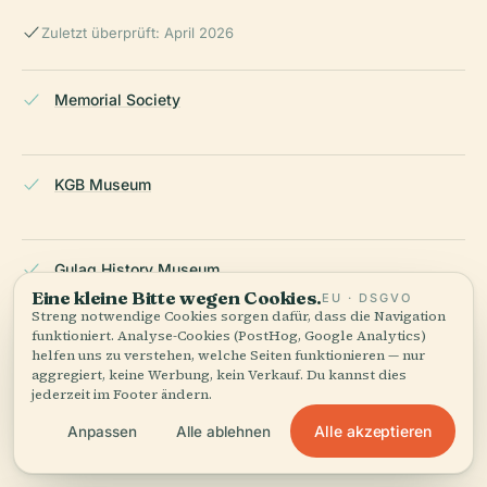
Zuletzt überprüft: April 2026
Memorial Society
KGB Museum
Gulag History Museum
Eine kleine Bitte wegen Cookies.
EU · DSGVO
Streng notwendige Cookies sorgen dafür, dass die Navigation
funktioniert. Analyse-Cookies (PostHog, Google Analytics)
Red Square
helfen uns zu verstehen, welche Seiten funktionieren — nur
aggregiert, keine Werbung, kein Verkauf. Du kannst dies
jederzeit im Footer ändern.
Alle akzeptieren
Anpassen
Alle ablehnen
Solzhenitsyn, A
(1973). The Gulag Archipelago. Harper & Row