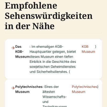
Empfohlene
Sehenswürdigkeiten
in der Nähe
Das
: Im ehemaligen KGB-
KGB
)
KGB-
Hauptquartier gelegen, bietet
Museum
Museum
dieses Museum einen tiefen
Einblick in die Geschichte des
sowjetischen Geheimdienstes
und Sicherheitsdienstes. (
Polytechnisches
: Eines der
Polytechnisches
)
Museum
ältesten
Museum
Wissenschafts-
und
Technikmuseen