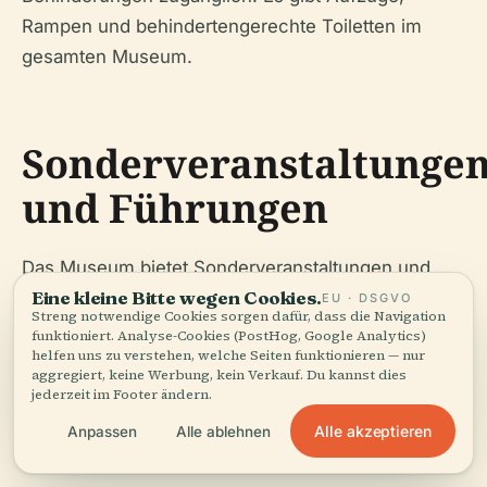
Rampen und behindertengerechte Toiletten im
gesamten Museum.
Sonderveranstaltunge
und Führungen
Das Museum bietet Sonderveranstaltungen und
Eine kleine Bitte wegen Cookies.
Führungen, die tiefere Einblicke in die
EU · DSGVO
Streng notwendige Cookies sorgen dafür, dass die Navigation
Ausstellungen geben. Diese Touren können im
funktioniert. Analyse-Cookies (PostHog, Google Analytics)
helfen uns zu verstehen, welche Seiten funktionieren — nur
Voraus gebucht werden und sind in mehreren
aggregiert, keine Werbung, kein Verkauf. Du kannst dies
Sprachen verfügbar. Die besten Fotospots sind die
jederzeit im Footer ändern.
Halle des Ruhms und die Panoramablicke vom
Alle akzeptieren
Anpassen
Alle ablehnen
Poklonnaya-Hügel.