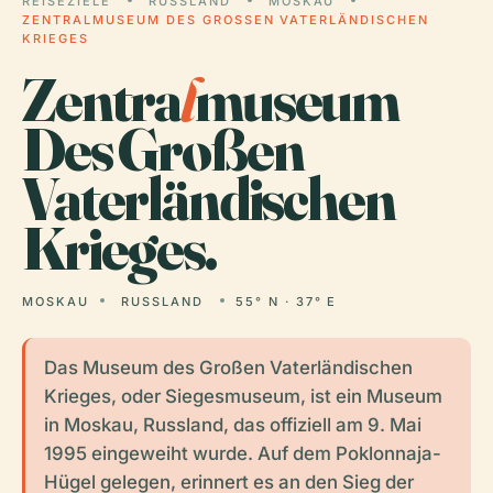
REISEZIELE
RUSSLAND
MOSKAU
ZENTRALMUSEUM DES GROSSEN VATERLÄNDISCHEN K
RIEGES
Zentra
l
museum
Des Großen
Vaterländischen
Krieges.
MOSKAU
RUSSLAND
55° N · 37° E
Das Museum des Großen Vaterländischen
Krieges, oder Siegesmuseum, ist ein Museum
in Moskau, Russland, das offiziell am 9. Mai
1995 eingeweiht wurde. Auf dem Poklonnaja-
Hügel gelegen, erinnert es an den Sieg der