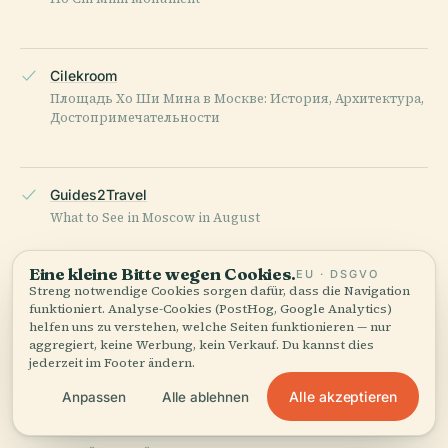
Cilekroom
Площадь Хо Ши Мина в Москве: История, Архитектура,
Достопримечательности
Guides2Travel
What to See in Moscow in August
Eine kleine Bitte wegen Cookies.
EU · DSGVO
Streng notwendige Cookies sorgen dafür, dass die Navigation
Foursquare
funktioniert. Analyse-Cookies (PostHog, Google Analytics)
Площадь Хо Ши Мина
helfen uns zu verstehen, welche Seiten funktionieren — nur
aggregiert, keine Werbung, kein Verkauf. Du kannst dies
jederzeit im Footer ändern.
Wikipedia — Ho Chi Minh monument
Alle akzeptieren
Anpassen
Alle ablehnen