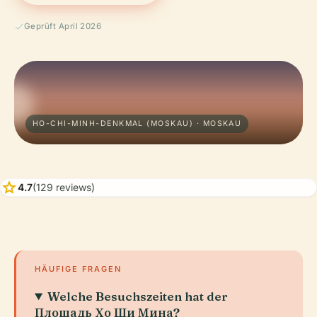
Geprüft April 2026
HO-CHI-MINH-DENKMAL (MOSKAU) · MOSKAU
star
4.7
(129 reviews)
HÄUFIGE FRAGEN
Welche Besuchszeiten hat der
Площадь Хо Ши Мина?