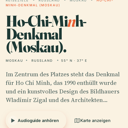
REISEZIELE
RUSSLAND
MOSKAU
HO-CHI-
MINH-DENKMAL (MOSKAU)
Ho-Chi-Mi
n
h-
Denkmal
(Moskau).
MOSKAU
RUSSLAND
55° N · 37° E
Im Zentrum des Platzes steht das Denkmal
für Ho Chi Minh, das 1990 enthüllt wurde
und ein kunstvolles Design des Bildhauers
Wladimir Zigal und des Architekten…
Audioguide anhören
Karte anzeigen