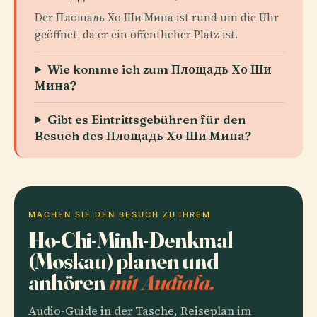
Der Площадь Хо Ши Мина ist rund um die Uhr
geöffnet, da er ein öffentlicher Platz ist.
Wie komme ich zum Площадь Хо Ши
Мина?
Gibt es Eintrittsgebühren für den
Besuch des Площадь Хо Ши Мина?
MACHEN SIE DEN BESUCH ZU IHREM
Ho-Chi-Minh-Denkmal
(Moskau) planen und
anhören
mit Audiala.
Audio-Guide in der Tasche, Reiseplan im