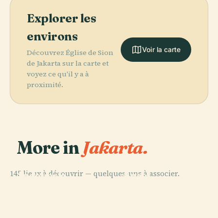
Explorer les
environs
Voir la carte
Découvrez Église de Sion
de Jakarta sur la carte et
voyez ce qu'il y a à
proximité.
More in
Jakarta.
PLACE
Taman Mini
PLACE
145 lieux à découvrir — quelques-uns à associer.
Indonesia
Ancol
PLACE
PLACE
Monumen
Lapangan
Indah
Dreamland
Nasional
Banteng