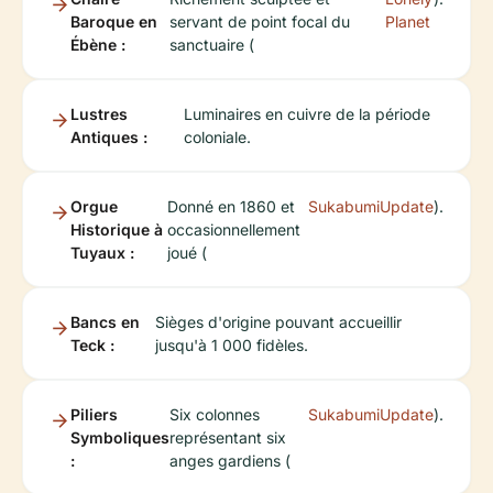
Baroque en
servant de point focal du
Planet
Ébène :
sanctuaire (
Lustres
Luminaires en cuivre de la période
Antiques :
coloniale.
Orgue
Donné en 1860 et
SukabumiUpdate
).
Historique à
occasionnellement
Tuyaux :
joué (
Bancs en
Sièges d'origine pouvant accueillir
Teck :
jusqu'à 1 000 fidèles.
Piliers
Six colonnes
SukabumiUpdate
).
Symboliques
représentant six
:
anges gardiens (