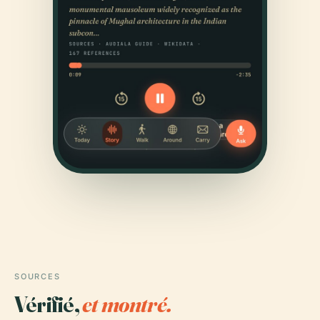
SOURCES
Vérifié,
et montré.